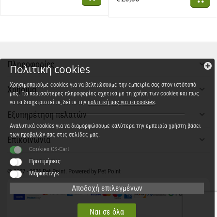
Πληροφορίες
Πολιτική cookies
Χρησιμοποιούμε cookies για να βελτιώσουμε την εμπειρία σας στον ιστότοπό
Χρήσιμα
μας. Για περισσότερες πληροφορίες σχετικά με τη χρήση των cookies και πώς
να τα διαχειριστείτε, δείτε την
πολιτική μας για τα cookies
.
Εξυπηρέτηση πελατών
Αναλυτικά cookies για να διαμορφώσουμε καλύτερα την εμπειρία χρήστη βάσει
των προβολών σας στις σελίδες μας.
Επικοινωνία
Cookies CS-Cart
Προτιμήσεις
© 2007 - 2026 Pet Point. Powered by Pet Point
Μάρκετινγκ
Αποδοχή επιλεγμένων
Ναι σε όλα