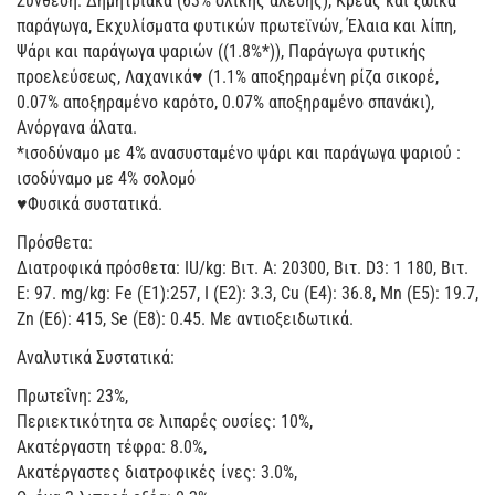
Σύνθεση: Δημητριακά (63% ολικής άλεσης), Κρέας και ζωικά
παράγωγα, Εκχυλίσματα φυτικών πρωτεϊνών, Έλαια και λίπη,
Ψάρι και παράγωγα ψαριών ((1.8%*)), Παράγωγα φυτικής
προελεύσεως, Λαχανικά♥ (1.1% αποξηραμένη ρίζα σικορέ,
0.07% αποξηραμένο καρότο, 0.07% αποξηραμένο σπανάκι),
Ανόργανα άλατα.
*ισοδύναμο με 4% ανασυσταμένο ψάρι και παράγωγα ψαριού :
ισοδύναμο με 4% σολομό
♥Φυσικά συστατικά.
Πρόσθετα:
Διατροφικά πρόσθετα: IU/kg: Βιτ. A: 20300, Βιτ. D3: 1 180, Βιτ.
E: 97. mg/kg: Fe (E1):257, I (E2): 3.3, Cu (E4): 36.8, Mn (E5): 19.7,
Zn (E6): 415, Se (E8): 0.45. Με αντιοξειδωτικά.
Αναλυτικά Συστατικά:
Πρωτεΐνη: 23%,
Περιεκτικότητα σε λιπαρές ουσίες: 10%,
Ακατέργαστη τέφρα: 8.0%,
Ακατέργαστες διατροφικές ίνες: 3.0%,