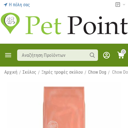
Η πόλη σας
0
Αρχική
Σκύλος
Ξηρές τροφές σκύλου
Chow Dog
Chow Do
/
/
/
/