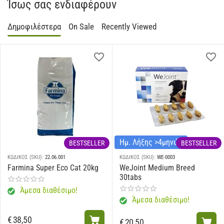
Ίσως σας ενδιαφέρουν
Δημοφιλέστερα
On Sale
Recently Viewed
Ημ. Λήξης >4μηνών
BESTSELLER
BESTSELLER
ΚΩΔΙΚΟΣ (SKU):
22.06.001
ΚΩΔΙΚΟΣ (SKU):
WE-0003
Farmina Super Eco Cat 20kg
WeJoint Medium Breed
30tabs
Άμεσα διαθέσιμο!
Άμεσα διαθέσιμο!
€
38,50
€
20,50