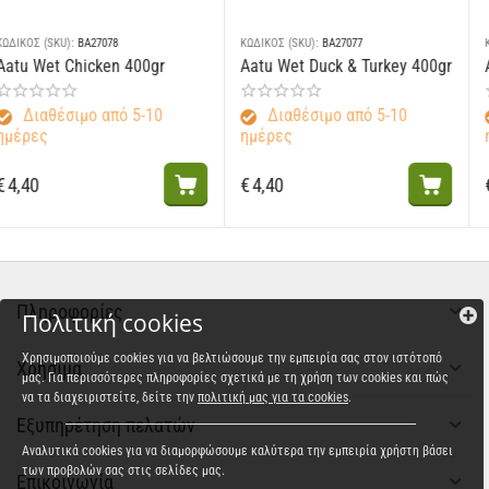
ΚΩΔΙΚΟΣ (SKU):
BA27078
ΚΩΔΙΚΟΣ (SKU):
BA27077
Aatu Wet Chicken 400gr
Aatu Wet Duck & Turkey 400gr
Διαθέσιμο από 5-10
Διαθέσιμο από 5-10
ημέρες
ημέρες
€
4,40
€
4,40
Πληροφορίες
Πολιτική cookies
Χρησιμοποιούμε cookies για να βελτιώσουμε την εμπειρία σας στον ιστότοπό
Χρήσιμα
μας. Για περισσότερες πληροφορίες σχετικά με τη χρήση των cookies και πώς
να τα διαχειριστείτε, δείτε την
πολιτική μας για τα cookies
.
Εξυπηρέτηση πελατών
Αναλυτικά cookies για να διαμορφώσουμε καλύτερα την εμπειρία χρήστη βάσει
των προβολών σας στις σελίδες μας.
Επικοινωνία