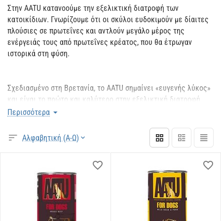
Στην AATU κατανοούμε την εξελικτική διατροφή των
κατοικίδιων. Γνωρίζουμε ότι οι σκύλοι ευδοκιμούν με δίαιτες
πλούσιες σε πρωτεΐνες και αντλούν μεγάλο μέρος της
ενέργειάς τους από πρωτεΐνες κρέατος, που θα έτρωγαν
ιστορικά στη φύση.
Σχεδιασμένο στη Βρετανία, το AATU σημαίνει «ευγενής λύκος»
και είναι το πρώτο και καλύτερο στην εξελικτική διατροφή
κατοικίδιων ζώων. Είμαστε περήφανοι για τις εξαιρετικές
Περισσότερα
συνταγές μας, που παρασκευάζονται με τουλάχιστον 80%
ανώτερο κρέας ή ψάρι μίας προέλευσης και ένα μείγμα από
Αλφαβητική (Α-Ω)
20% από τα καλύτερα φρούτα, λαχανικά, βότανα και βότανα.