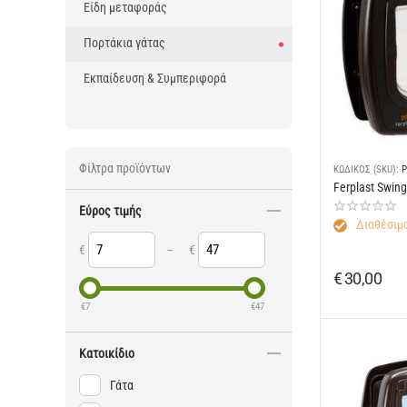
Είδη μεταφοράς
Πορτάκια γάτας
Εκπαίδευση & Συμπεριφορά
Φίλτρα προϊόντων
ΚΩΔΙΚΟΣ (SKU):
P
Ferplast Swin
Εύρος τιμής
Διαθέσιμο
€
–
€
€
30,00
€
7
€
47
Κατοικίδιο
Γάτα