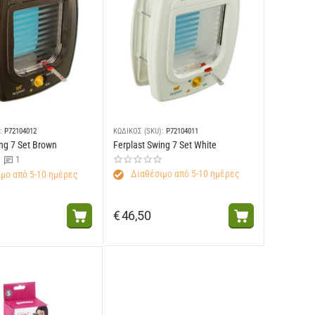
:
P72104012
ΚΩΔΙΚΟΣ (SKU):
P72104011
ing 7 Set Brown
Ferplast Swing 7 Set White
1
Διαθέσιμο από 5-10 ημέρες
μο από 5-10 ημέρες
€
46,50