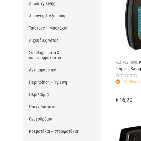
Άμμοι Υγιεινής
Λεκάνες & Αξεσουάρ
Ταΐστρες – Μπολάκια
Λιχουδιές γάτας
Συμπληρώματα &
παραφαρμακευτικά
ΚΩΔΙΚΟΣ (SKU):
P
Ferplast Swin
Αντιπαρασιτικά
Διαθέσιμο
Περιποίηση – Υγιεινή
Περιλαίμια
€
16,20
Παιχνίδια γάτας
Ονυχοδρόμια
Κρεβατάκια – στρωματάκια