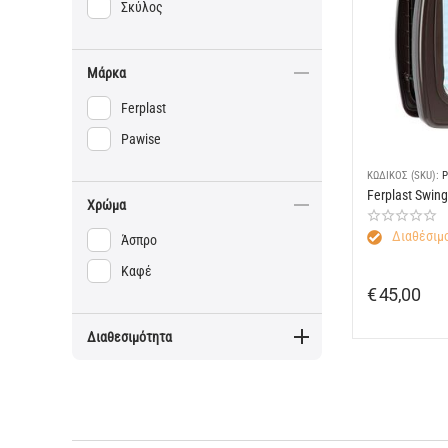
Σκύλος
Μάρκα
Ferplast
Pawise
ΚΩΔΙΚΟΣ (SKU):
P
Ferplast Swing
Χρώμα
Διαθέσιμο
Άσπρο
Καφέ
€
45,00
Διαθεσιμότητα