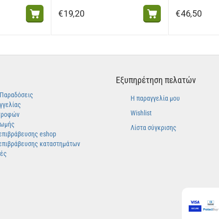
€
19,20
€
46,50
Εξυπηρέτηση πελατών
-Παραδόσεις
Η παραγγελία μου
γγελίας
Wishlist
τροφών
ρωμής
Λίστα σύγκρισης
επιβράβευσης eshop
επιβράβευσης καταστημάτων
γές