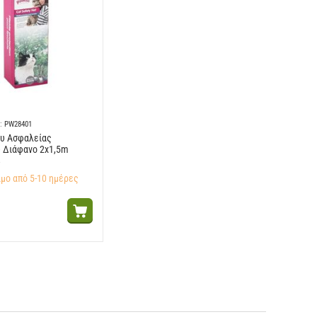
:
PW28401
τυ Ασφαλείας
 Διάφανο 2x1,5m
μο από 5-10 ημέρες