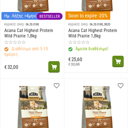
Soon to expire -20%
Ημ. Λήξης >4μηνών
BESTSELLER
ΚΩΔΙΚΟΣ (SKU):
06.20.0180
ΚΩΔΙΚΟΣ (SKU):
06.20.0180_3B2D
Acana Cat Highest Protein
Acana Cat Highest Protein
Wild Prairie 1,8kg
Wild Prairie 1,8kg
Διαθέσιμο από 5-10
Άμεσα διαθέσιμο!
ημέρες
€
25,60
€
32,00
€
32,00