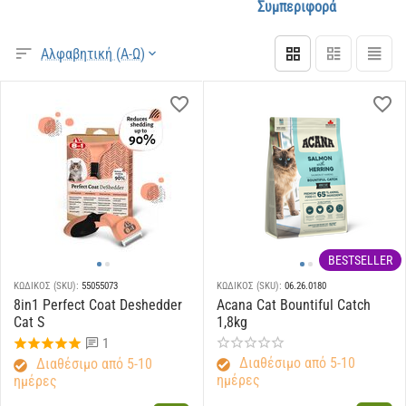
Συμπεριφορά
Αλφαβητική (Α-Ω)
BESTSELLER
ΚΩΔΙΚΟΣ (SKU):
55055073
ΚΩΔΙΚΟΣ (SKU):
06.26.0180
8in1 Perfect Coat Deshedder
Acana Cat Bountiful Catch
Cat S
1,8kg
1
Διαθέσιμο από 5-10
Διαθέσιμο από 5-10
ημέρες
ημέρες