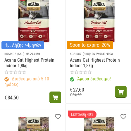
Soon to expire -20%
Ημ. Λήξης >4μηνών
ΚΩΔΙΚΟΣ (SKU):
06.29.0180
ΚΩΔΙΚΟΣ (SKU):
06.29.0180_93CA
Acana Cat Highest Protein
Acana Cat Highest Protein
Indoor 1,8kg
Indoor 1,8kg
Διαθέσιμο από 5-10
Άμεσα διαθέσιμο!
ημέρες
€
27,60
€
34,50
€
34,50
Έκπτωση 40%