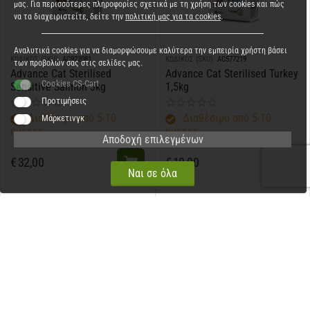
μας. Για περισσότερες πληροφορίες σχετικά με τη χρήση των cookies και πώς
να τα διαχειριστείτε, δείτε την
πολιτική μας για τα cookies
.
Αναλυτικά cookies για να διαμορφώσουμε καλύτερα την εμπειρία χρήστη βάσει
ΚΩΔΙΚΟΣ (SKU):
AC922081
ΚΩΔΙΚΟΣ (SKU):
AC577219
των προβολών σας στις σελίδες μας.
Advance Cat Sterilised
Advance Cat Sterilised Turkey
Cookies CS-Cart
Sensitive Salmon 3kg
1,5kg
Προτιμήσεις
Διαθέσιμο από 5-10
Διαθέσιμο από 5-10
Μάρκετινγκ
ημέρες
ημέρες
Αποδοχή επιλεγμένων
€
32,00
€
18,00
Ναι σε όλα