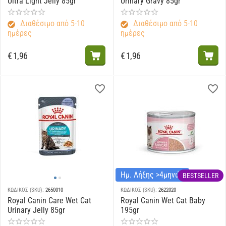
Ultra Light Jelly 85gr
Urinary Gravy 85gr
Διαθέσιμο από 5-10
Διαθέσιμο από 5-10
ημέρες
ημέρες
€
1,96
€
1,96
Ημ. Λήξης >4μηνών
BESTSELLER
ΚΩΔΙΚΟΣ (SKU):
2650010
ΚΩΔΙΚΟΣ (SKU):
2622020
Royal Canin Care Wet Cat
Royal Canin Wet Cat Baby
Urinary Jelly 85gr
195gr