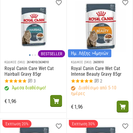
Ημ. Λήξης >4μηνών
BESTSELLER
ΚΩΔΙΚΟΣ (SKU):
2614010/2634010
ΚΩΔΙΚΟΣ (SKU):
2603010
Royal Canin Care Wet Cat
Royal Canin Care Wet Cat
Hairball Gravy 85gr
Intense Beauty Gravy 85gr
3
2
Άμεσα διαθέσιμο!
Διαθέσιμο από 5-10
ημέρες
€
1,96
€
1,96
Έκπτωση 20%
Έκπτωση 30%