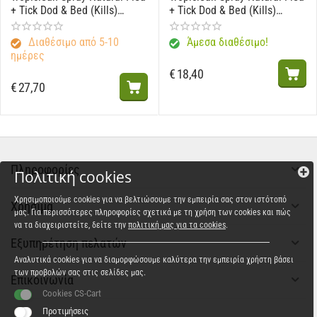
+ Tick Dod & Bed (Kills)
+ Tick Dod & Bed (Kills)
946ml
473ml
Διαθέσιμο από 5-10
Άμεσα διαθέσιμο!
ημέρες
€
18,40
€
27,70
Πληροφορίες
Πολιτική cookies
Χρησιμοποιούμε cookies για να βελτιώσουμε την εμπειρία σας στον ιστότοπό
Χρήσιμα
μας. Για περισσότερες πληροφορίες σχετικά με τη χρήση των cookies και πώς
να τα διαχειριστείτε, δείτε την
πολιτική μας για τα cookies
.
Εξυπηρέτηση πελατών
Αναλυτικά cookies για να διαμορφώσουμε καλύτερα την εμπειρία χρήστη βάσει
των προβολών σας στις σελίδες μας.
Επικοινωνία
Cookies CS-Cart
Προτιμήσεις