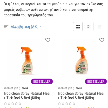
Οι ψύλλοι, οι κοριοί και τα τσιμπούρια είναι για τον σκύλο σας
φορείς σοβαρών ασθενειών, γι’ αυτό και είναι απαραίτητη η
προστασία του τριχώματός του.
Αλφαβητική (Α-Ω)
BESTSELLER
BESTSELLER
ΚΩΔΙΚΟΣ (SKU):
82404
ΚΩΔΙΚΟΣ (SKU):
82405
Tropiclean Spray Natural Flea
Tropiclean Spray Natural Flea
+ Tick Dod & Bed (Kills)
+ Tick Dod & Bed (Kills)
473ml
946ml