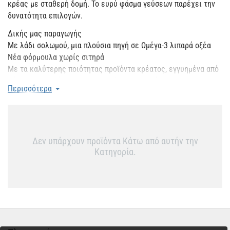
κρέας με σταθερή δομή. Το ευρύ φάσμα γεύσεων παρέχει την
δυνατότητα επιλογών.
Δικής μας παραγωγής
Με λάδι σολωμού, μια πλούσια πηγή σε Ωμέγα-3 λιπαρά οξέα
Νέα φόρμουλα χωρίς σιτηρά
Με τα καλύτερης ποιότητας προϊόντα κρέατος, εγγυημένα από
ζώα που προορίζονται για ανθρώπινη κατανάλωση
Περισσότερα
Χωρίς συντηρητικά, τεχνητές χρωστικές ή αρωματικές ουσίες
& πρόσθετα σάκχαρα
Δεν υπάρχουν προϊόντα Κάτω από αυτήν την
Κατηγορία.