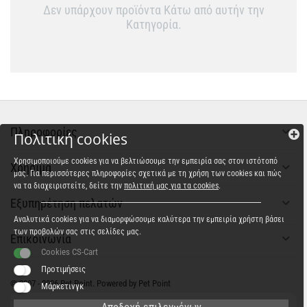
Δεν υπάρχουν προϊόντα Κάτω από αυτήν την
Κατηγορία.
Πληροφορίες
Πολιτική cookies
Χρησιμοποιούμε cookies για να βελτιώσουμε την εμπειρία σας στον ιστότοπό
Χρήσιμα
μας. Για περισσότερες πληροφορίες σχετικά με τη χρήση των cookies και πώς
να τα διαχειριστείτε, δείτε την
πολιτική μας για τα cookies
.
Εξυπηρέτηση πελατών
Αναλυτικά cookies για να διαμορφώσουμε καλύτερα την εμπειρία χρήστη βάσει
των προβολών σας στις σελίδες μας.
Επικοινωνία
Cookies CS-Cart
Προτιμήσεις
© 2007 - 2026 Pet Point. Powered by Pet Point
Μάρκετινγκ