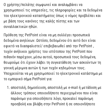
Ο χρήστης/πελάτης συμφωνεί και αναλαμβάνει να
χρησιμοποιεί τις υπηρεσίες, τις πληροφορίες και τα δεδομένα
του ηλεκτρονικού καταστήματος όπως ο νόμος προβλέπει και
με βάση τους κανόνες της καλής πίστης και των
συναλλακτικών ηθών.
Πρόθεση της PetPoint είναι να μη συλλέγει προσωπικά
δεδομένα ανηλίκων. Ωστόσο, δεδομένου ότι αυτό δεν είναι
εφικτό να διασφαλιστεί/ επιβεβαιωθεί από την PetPoint ,
τυχόν ανήλικοι χρήστες του ιστότοπου της PetPoint που
πιθανόν παρέχουν, μέσω αυτού, προσωπικά τους δεδομένα,
θεωρούμε ότι έχουν λάβει τη συγκατάθεση των ασκούντων τη
γονική μέριμνα αυτών ή των τυχόν κηδεμόνων τους.
Υποχρεούται να μη χρησιμοποιεί τo ηλεκτρονικό κατάστημα με
το εμπορικό σήμα PetPoint για:
αποστολή, δημοσίευση, αποστολή με e-mail ή μετάδοση με
άλλους τρόπους οποιουδήποτε περιεχομένου που είναι
παράνομο για οποιοδήποτε λόγο, προκαλεί παράνομη
προσβολή και βλάβη στην PetPoint ή σε οποιονδήποτε