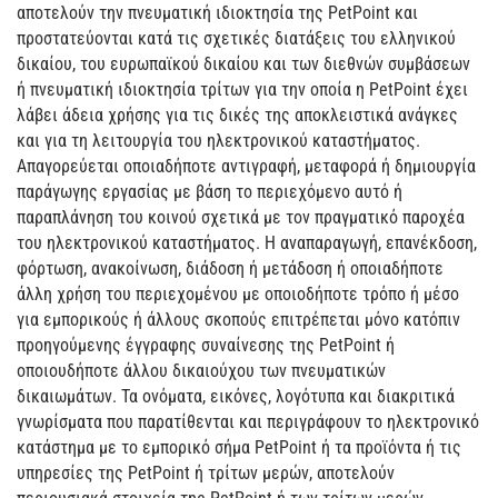
αποτελούν την πνευματική ιδιοκτησία της PetPoint και
προστατεύονται κατά τις σχετικές διατάξεις του ελληνικού
δικαίου, του ευρωπαϊκού δικαίου και των διεθνών συμβάσεων
ή πνευματική ιδιοκτησία τρίτων για την οποία η PetPoint έχει
λάβει άδεια χρήσης για τις δικές της αποκλειστικά ανάγκες
και για τη λειτουργία του ηλεκτρονικού καταστήματος.
Απαγορεύεται οποιαδήποτε αντιγραφή, μεταφορά ή δημιουργία
παράγωγης εργασίας με βάση το περιεχόμενο αυτό ή
παραπλάνηση του κοινού σχετικά με τον πραγματικό παροχέα
του ηλεκτρονικού καταστήματος. Η αναπαραγωγή, επανέκδοση,
φόρτωση, ανακοίνωση, διάδοση ή μετάδοση ή οποιαδήποτε
άλλη χρήση του περιεχομένου με οποιοδήποτε τρόπο ή μέσο
για εμπορικούς ή άλλους σκοπούς επιτρέπεται μόνο κατόπιν
προηγούμενης έγγραφης συναίνεσης της PetPoint ή
οποιουδήποτε άλλου δικαιούχου των πνευματικών
δικαιωμάτων. Τα ονόματα, εικόνες, λογότυπα και διακριτικά
γνωρίσματα που παρατίθενται και περιγράφουν το ηλεκτρονικό
κατάστημα με το εμπορικό σήμα PetPoint ή τα προϊόντα ή τις
υπηρεσίες της PetPoint ή τρίτων μερών, αποτελούν