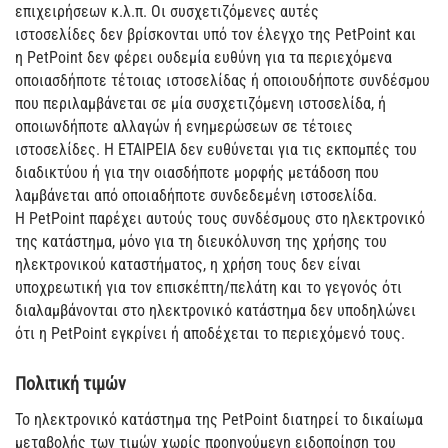
επιχειρήσεων κ.λ.π. Οι συσχετιζόμενες αυτές
ιστοσελίδες δεν βρίσκονται υπό τον έλεγχο της PetPoint και
η PetPoint δεν φέρει ουδεμία ευθύνη για τα περιεχόμενα
οποιασδήποτε τέτοιας ιστοσελίδας ή οποιουδήποτε συνδέσμου
που περιλαμβάνεται σε μία συσχετιζόμενη ιστοσελίδα, ή
οποιωνδήποτε αλλαγών ή ενημερώσεων σε τέτοιες
ιστοσελίδες. Η EΤΑΙΡΕΙΑ δεν ευθύνεται για τις εκπομπές του
διαδικτύου ή για την οιασδήποτε μορφής μετάδοση που
λαμβάνεται από οποιαδήποτε συνδεδεμένη ιστοσελίδα.
Η PetPoint παρέχει αυτούς τους συνδέσμους στο ηλεκτρονικό
της κατάστημα, μόνο για τη διευκόλυνση της χρήσης του
ηλεκτρονικού καταστήματος, η χρήση τους δεν είναι
υποχρεωτική για τον επισκέπτη/πελάτη και το γεγονός ότι
διαλαμβάνονται στο ηλεκτρονικό κατάστημα δεν υποδηλώνει
ότι η PetPoint εγκρίνει ή αποδέχεται το περιεχόμενό τους.
Πολιτική τιμών
Το ηλεκτρονικό κατάστημα της PetPoint διατηρεί το δικαίωμα
μεταβολής των τιμών χωρίς προηγούμενη ειδοποίηση του