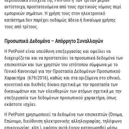
περιουσιακά στοιχεία της PetPoint ή των τρίτων μερών
αντίστοιχα, προστατευόμενα από τους σχετικούς νόμους περί
εμπορικών σημάτων. Η χρήση τους στον ηλεκτρονικό
κατάστημα δεν παρέχει ουδαμώς άδεια ή δικαίωμα χρήσης
τους από τρίτους.
Προσωπικά Δεδομένα – Απόρρητο Συναλλαγών
Η PetPoint είναι υπεύθυνη επεξεργασίας και οφείλει να
διαχειρίζεται και να προστατεύει τα προσωπικά δεδομένα των
επισκεπτών και των χρηστών του ιστότοπου σύμφωνα με το
Γενικό Κανονισμό για την Προστασία Δεδομένων Προσωπικού
Χαρακτήρα (679/2016), καθώς και στα οριζόμενα στο εθνικό,
κοινοτικό και διεθνές δίκαιο σχετικά με την προστασία των
δικαιωμάτων και των ελευθεριών των ατόμων σχετικά με την
επεξεργασία των δεδομένων προσωπικού χαρακτήρα, όπως
εκάστοτε ισχύει.
Η PetPoint χρησιμοποιεί τα δεδομένα των επισκεπτών (Όνομα,
Επώνυμο, διεύθυνση ηλεκτρονικής αλληλογραφίας, τηλέφωνο
επικοινωνίας, κλπ.), εφόσον αυτά έχουν καταχωρηθεί μέσω