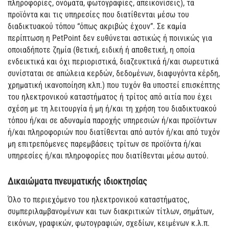
πληροφορίες, ονόματα, φωτογραφίες, απεικονίσεις), τα
προϊόντα και τις υπηρεσίες που διατίθενται μέσω του
διαδικτυακού τόπου “όπως ακριβώς έχουν”. Σε καμία
περίπτωση η PetPoint δεν ευθύνεται αστικώς ή ποινικώς για
οποιαδήποτε ζημία (θετική, ειδική ή αποθετική, η οποία
ενδεικτικά και όχι περιοριστικά, διαζευκτικά ή/και σωρευτικά
συνίσταται σε απώλεια κερδών, δεδομένων, διαφυγόντα κέρδη,
χρηματική ικανοποίηση κλπ.) που τυχόν θα υποστεί επισκέπτης
του ηλεκτρονικού καταστήματος ή τρίτος από αιτία που έχει
σχέση με τη λειτουργία ή μη ή/και τη χρήση του διαδικτυακού
τόπου ή/και σε αδυναμία παροχής υπηρεσιών ή/και προϊόντων
ή/και πληροφοριών που διατίθενται από αυτόν ή/και από τυχόν
μη επιτρεπόμενες παρεμβάσεις τρίτων σε προϊόντα ή/και
υπηρεσίες ή/και πληροφορίες που διατίθενται μέσω αυτού.
Δικαιώματα πνευματικής ιδιοκτησίας
Όλο το περιεχόμενο του ηλεκτρονικού καταστήματος,
συμπεριλαμβανομένων και των διακριτικών τίτλων, σημάτων,
εικόνων, γραφικών, φωτογραφιών, σχεδίων, κειμένων κ.λ.π.