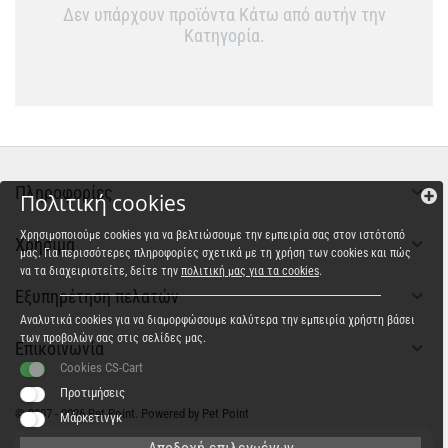
Δεν υπάρχουν προϊόντα Κάτω από αυτήν την
Κατηγορία.
Πληροφορίες
Πολιτική cookies
Χρησιμοποιούμε cookies για να βελτιώσουμε την εμπειρία σας στον ιστότοπό
Χρήσιμα
μας. Για περισσότερες πληροφορίες σχετικά με τη χρήση των cookies και πώς
να τα διαχειριστείτε, δείτε την
πολιτική μας για τα cookies
.
Εξυπηρέτηση πελατών
Αναλυτικά cookies για να διαμορφώσουμε καλύτερα την εμπειρία χρήστη βάσει
των προβολών σας στις σελίδες μας.
Επικοινωνία
Cookies CS-Cart
Προτιμήσεις
© 2007 - 2026 Pet Point. Powered by Pet Point
Μάρκετινγκ