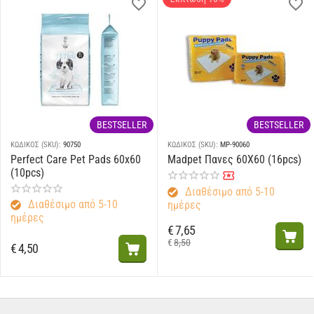
BESTSELLER
BESTSELLER
ΚΩΔΙΚΟΣ (SKU):
MP-90060
ΚΩΔΙΚΟΣ (SKU):
90770
Pads 60x60
Madpet Πανες 60Χ60 (16pcs)
Perfect Care Pet 
60x60 (10pcs)
Διαθέσιμο από 5-10
 5-10
Άμεσα διαθέσι
ημέρες
€
7,65
€
5,10
€
8,50