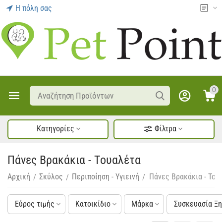
Η πόλη σας
0
Κατηγορίες
Φίλτρα
Πάνες Βρακάκια - Τουαλέτα
Αρχική
Σκύλος
Περιποίηση - Υγιεινή
Πάνες Βρακάκια - Του
/
/
/
Εύρος τιμής
Κατοικίδιο
Μάρκα
Συσκευασία Ξ