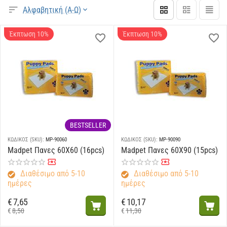
Αλφαβητική (Α-Ω)
Έκπτωση 10%
Έκπτωση 10%
BESTSELLER
ΚΩΔΙΚΟΣ (SKU):
MP-90060
ΚΩΔΙΚΟΣ (SKU):
MP-90090
Madpet Πανες 60Χ60 (16pcs)
Madpet Πανες 60Χ90 (15pcs)
Διαθέσιμο από 5-10
Διαθέσιμο από 5-10
ημέρες
ημέρες
€
7,65
€
10,17
€
8,50
€
11,30