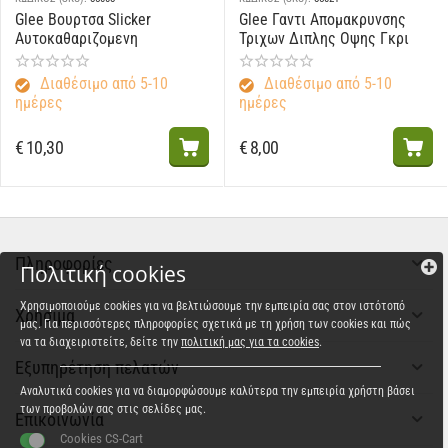
Glee Βουρτσα Slicker
Glee Γαντι Απομακρυνσης
Αυτοκαθαριζομενη
Τριχων Διπλης Οψης Γκρι
Διαθέσιμο από 5-10
Διαθέσιμο από 5-10
ημέρες
ημέρες
€
10,30
€
8,00
Πληροφορίες
Πολιτική cookies
Χρησιμοποιούμε cookies για να βελτιώσουμε την εμπειρία σας στον ιστότοπό
Χρήσιμα
μας. Για περισσότερες πληροφορίες σχετικά με τη χρήση των cookies και πώς
να τα διαχειριστείτε, δείτε την
πολιτική μας για τα cookies
.
Εξυπηρέτηση πελατών
Αναλυτικά cookies για να διαμορφώσουμε καλύτερα την εμπειρία χρήστη βάσει
των προβολών σας στις σελίδες μας.
Επικοινωνία
Cookies CS-Cart