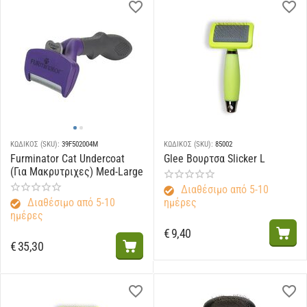
ΚΩΔΙΚΟΣ (SKU):
39F502004M
ΚΩΔΙΚΟΣ (SKU):
85002
Furminator Cat Undercoat
Glee Βουρτσα Slicker L
(Για Μακρυτριχες) Med-Large
Διαθέσιμο από 5-10
Διαθέσιμο από 5-10
ημέρες
ημέρες
€
9,40
€
35,30