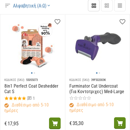
Αλφαβητική (Α-Ω)
ΚΩΔΙΚΟΣ (SKU):
55055073
ΚΩΔΙΚΟΣ (SKU):
39F502003K
8in1 Perfect Coat Deshedder
Furminator Cat Undercoat
Cat S
(Για Κοντοτριχες) Med-Large
1
Διαθέσιμο από 5-10
Διαθέσιμο από 5-10
ημέρες
ημέρες
€
35,30
€
17,95