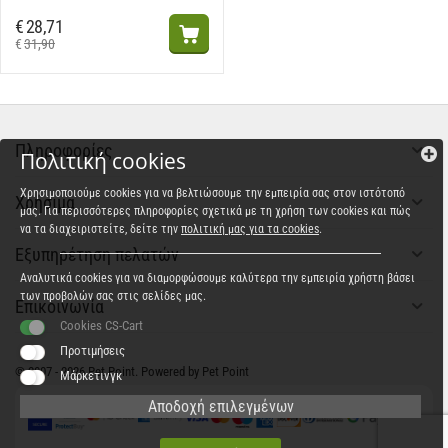
€
28,71
€
31,90
Πληροφορίες
Πολιτική cookies
Χρησιμοποιούμε cookies για να βελτιώσουμε την εμπειρία σας στον ιστότοπό
Χρήσιμα
μας. Για περισσότερες πληροφορίες σχετικά με τη χρήση των cookies και πώς
να τα διαχειριστείτε, δείτε την
πολιτική μας για τα cookies
.
Εξυπηρέτηση πελατών
Αναλυτικά cookies για να διαμορφώσουμε καλύτερα την εμπειρία χρήστη βάσει
των προβολών σας στις σελίδες μας.
Επικοινωνία
Cookies CS-Cart
Προτιμήσεις
© 2007 - 2026 Pet Point. Powered by Pet Point
Μάρκετινγκ
Αποδοχή επιλεγμένων