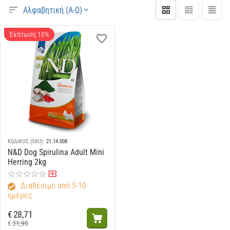
Αλφαβητική (Α-Ω)
Έκπτωση 10%
ΚΩΔΙΚΟΣ (SKU):
21.14.008
N&D Dog Spirulina Adult Mini
Herring 2kg
Διαθέσιμο από 5-10
ημέρες
€
28,71
€
31,90