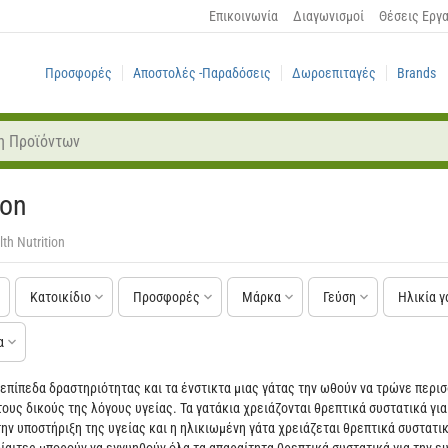
Επικοινωνία
Διαγωνισμοί
Θέσεις Εργ
Προσφορές
Αποστολές -Παραδόσεις
Δωροεπιταγές
Brands
ion
th Nutrition
Κατοικίδιο
Προσφορές
Μάρκα
Γεύση
Ηλικία γ
α
 επίπεδα δραστηριότητας και τα ένστικτα μιας γάτας την ωθούν να τρώνε περισ
τους δικούς της λόγους υγείας. Τα γατάκια χρειάζονται θρεπτικά συστατικά γι
ην υποστήριξη της υγείας και η ηλικιωμένη γάτα χρειάζεται θρεπτικά συστατικά