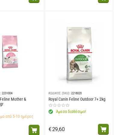
:
2231004
ΚΩΔΙΚΟΣ (SKU):
2218020
 Feline Mother &
Royal Canin Feline Outdoor 7+ 2kg
gr
Άμεσα διαθέσιμο!
μο από 5-10 ημέρες
€
29,60