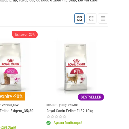
ημερία της γάτας σας σε κάθε στάδιο της ζωής και για κάθε
Έκπτωση 20%
expire -20%
BESTSELLER
:
2203020_6BA5
ΚΩΔΙΚΟΣ (SKU):
2206100
 Feline Exigent_35/30
Royal Canin Feline Fit32 10kg
Άμεσα διαθέσιμο!
ιαθέσιμο!