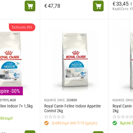
€
33,45
€
€
47,78
Κερδίζετε: 
€
Έκπτωση 30%
xpire -30%
217015_4628
ΚΩΔΙΚΟΣ (SKU):
2224020
ΚΩΔΙΚΟΣ (SKU)
line Indoor 7+ 1,5kg
Royal Canin Feline Indoor Appetite
Royal Canin 
Control 2kg
2kg
θέσιμο!
Διαθέσιμο από 5-10 ημέρες
Άμεσα δ