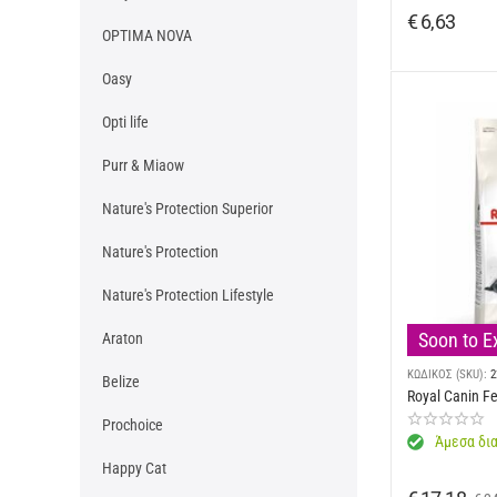
€
6,63
OPTIMA NOVA
Oasy
Opti life
Purr & Miaow
Nature's Protection Superior
Nature's Protection
Nature's Protection Lifestyle
Soon to E
Araton
ΚΩΔΙΚΟΣ (SKU):
2
Belize
Royal Canin Fe
Prochoice
Άμεσα δια
Happy Cat