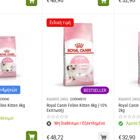
€
48,96
€
32,90
Ειδική τιμή
 >4μηνών
BESTSELLER
230040
ΚΩΔΙΚΟΣ (SKU):
2230040D10
ΚΩΔΙΚΟΣ (SKU)
line Kitten 4kg
Royal Canin Feline Kitten 4kg (-10%
Royal Canin 
Εκπτωση)
2kg
θέσιμο!
Μη διαθέσιμο / Εξαντλημένο
Άμεσα δ
€
48,72
€
32,90