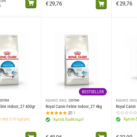
4,54
€
29,76
€
29,76
6
BESTSELLER
207004
ΚΩΔΙΚΟΣ (SKU):
2207040
ΚΩΔΙΚΟΣ (SKU)
line Indoor_27 400gr
Royal Canin Feline Indoor_27 4kg
Royal Canin 
1
 από 5-10 ημέρες
Άμεσα δ
Άμεσα διαθέσιμο!