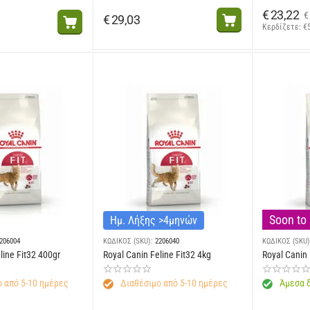
€
23,22
€
€
29,03
Κερδίζετε: 
€
Soon to 
Ημ. Λήξης >4μηνών
206004
ΚΩΔΙΚΟΣ (SKU):
2206040
ΚΩΔΙΚΟΣ (SKU)
line Fit32 400gr
Royal Canin Feline Fit32 4kg
Royal Canin 
 από 5-10 ημέρες
Διαθέσιμο από 5-10 ημέρες
Άμεσα δ