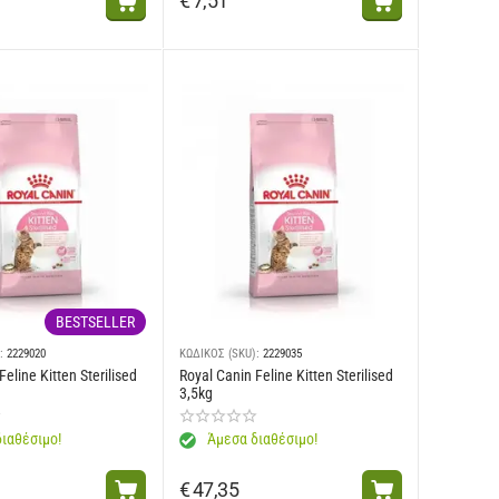
€
7,51
BESTSELLER
:
2229020
ΚΩΔΙΚΟΣ (SKU):
2229035
Feline Kitten Sterilised
Royal Canin Feline Kitten Sterilised
3,5kg
ιαθέσιμο!
Άμεσα διαθέσιμο!
€
47,35