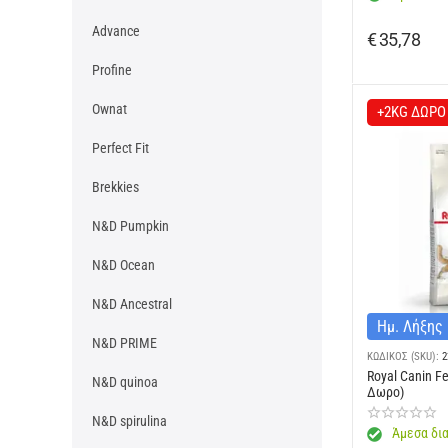
Advance
€
35,78
Profine
Ownat
+2KG ΔΩΡΟ
Perfect Fit
Brekkies
N&D Pumpkin
N&D Ocean
N&D Ancestral
Ημ. Λήξης
N&D PRIME
ΚΩΔΙΚΟΣ (SKU):
2
Royal Canin Fe
N&D quinoa
Δωρο)
N&D spirulina
Άμεσα δια