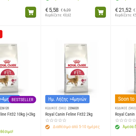
€
5,58
€
21,52
€
6,20
€
Κερδίζετε: 
€
0,62
Κερδίζετε: 
€
Soon to 
 >4μηνών
Ημ. Λήξης >4μηνών
BESTSELLER
226120
ΚΩΔΙΚΟΣ (SKU):
2206020
ΚΩΔΙΚΟΣ (SKU)
line Fit32 10kg (+2kg
Royal Canin Feline Fit32 2kg
Royal Canin 
Διαθέσιμο από 5-10 ημέρες
Άμεσα δ
θέσιμο!