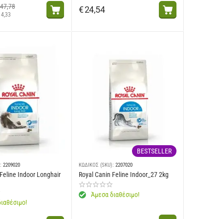
47,78
€
24,54
14,33
BESTSELLER
:
2209020
ΚΩΔΙΚΟΣ (SKU):
2207020
Feline Indoor Longhair
Royal Canin Feline Indoor_27 2kg
Άμεσα διαθέσιμο!
ιαθέσιμο!