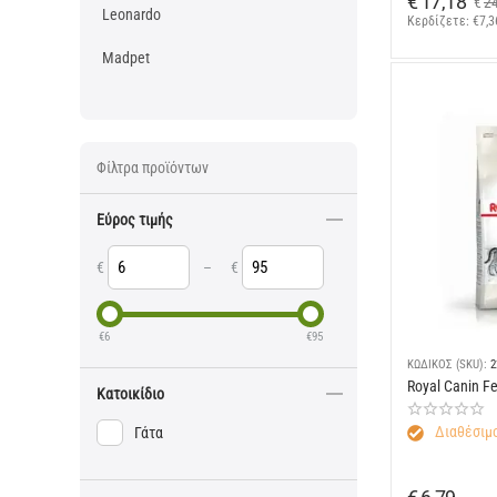
€
17,18
€
2
Leonardo
Κερδίζετε: 
€
7,3
Madpet
Φίλτρα προϊόντων
Εύρος τιμής
€
–
€
€
6
€
95
ΚΩΔΙΚΟΣ (SKU):
2
Royal Canin Fe
Κατοικίδιο
Διαθέσιμο
Γάτα