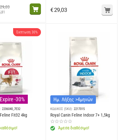
29,03
€
29,03
5,81
Έκπτωση 30%
Expire -30%
Ημ. Λήξης >4μηνών
:
2206040_7E32
ΚΩΔΙΚΟΣ (SKU):
2217015
Feline Fit32 4kg
Royal Canin Feline Indoor 7+ 1,5kg
ιαθέσιμο!
Άμεσα διαθέσιμο!