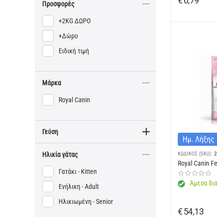
€
6,79
Προσφορές
+2KG ΔΩΡΟ
+Δώρο
Ειδική τιμή
Μάρκα
Royal Canin
Γεύση
Ημ. Λήξης
ΚΩΔΙΚΟΣ (SKU):
2
Ηλικία γάτας
Royal Canin Fe
Γατάκι - Kitten
Άμεσα δια
Ενήλικη - Adult
Ηλικιωμένη - Senior
€
54,13