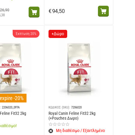
26,90
€
94,50
5,38
+Δώρο
Έκπτωση 20%
expire -20%
:
2206020_0FFA
ΚΩΔΙΚΟΣ (SKU):
7206020
Feline Fit32 2kg
Royal Canin Feline Fit32 2kg
(+Pouches Δωρο)
ιαθέσιμο!
Μη διαθέσιμο / Εξαντλημένο