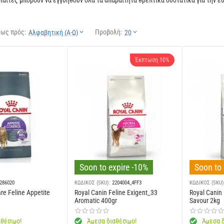
ίαιτες μπορούν να εγγυηθούν όλα τα απαραίτητα θρεπτικά συστατικά για την ευ
 ως πρός:
Προβολή:
Αλφαβητική (Α-Ω)
20
Έκπτωση 10%
Soon to expire -10%
Soon to 
286020
ΚΩΔΙΚΟΣ (SKU):
2204004_4FF3
ΚΩΔΙΚΟΣ (SKU)
re Feline Appetite
Royal Canin Feline Exigent_33
Royal Canin
Aromatic 400gr
Savour 2kg
θέσιμο!
Άμεσα διαθέσιμο!
Άμεσα δ