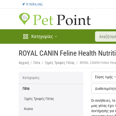
Η πόλη σας
Κατηγορίες
ROYAL CANIN Feline Health Nutrit
Αρχική
/
Γάτα
/
Ξηρές Τροφές Γάτας
/
ROYAL CANIN Feline Heal
Εύρος τιμής
Κατηγορίες
Γάτα
Διαθεσιμότητ
Ξηρές Τροφές Γάτας
Οι συνήθειες, τα
μιας γάτας έχει 
Acana
συντήρησης για τ