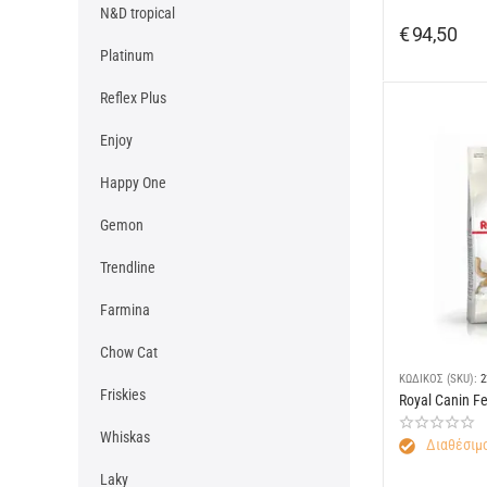
N&D tropical
€
94,50
Platinum
Reflex Plus
Enjoy
Happy One
Gemon
Trendline
Farmina
Chow Cat
ΚΩΔΙΚΟΣ (SKU):
2
Friskies
Royal Canin Fe
Whiskas
Διαθέσιμο
Laky