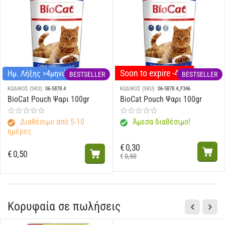
Soon to expire -40%
Ημ. Λήξης >4μηνών
BESTSELLER
BESTSELLER
ΚΩΔΙΚΟΣ (SKU):
06-5878.4
ΚΩΔΙΚΟΣ (SKU):
06-5878.4_F346
BioCat Pouch Ψαρι 100gr
BioCat Pouch Ψαρι 100gr
Διαθέσιμο από 5-10
Άμεσα διαθέσιμο!
ημέρες
€
0,30
€
0,50
€
0,50
Κορυφαία σε πωλήσεις