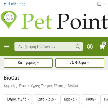
Η πόλη σας
0
Κατηγορίες
Φίλτρα
BioCat
Αρχική
Γάτα
Υγρές Τροφές Γάτας
BioCat
/
/
/
Εύρος τιμής
Κατοικίδιο
Μάρκα
Γεύση
Ηλ