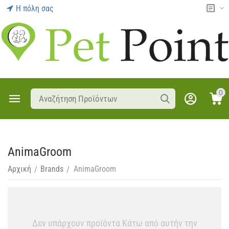
Η πόλη σας
0
AnimaGroom
Αρχική
Brands
AnimaGroom
/
/
Δεν υπάρχουν προϊόντα Κάτω από αυτήν την