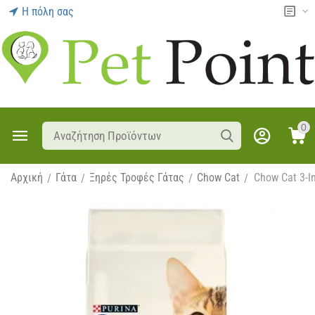
Η πόλη σας
0
Αρχική
Γάτα
Ξηρές Τροφές Γάτας
Chow Cat
Chow Cat 3-I
/
/
/
/