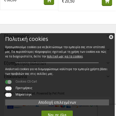
€
20,50
Πληροφορίες
Πολιτική cookies
Χρησιμοποιούμε cookies για να βελτιώσουμε την εμπειρία σας στον ιστότοπό
Χρήσιμα
μας. Για περισσότερες πληροφορίες σχετικά με τη χρήση των cookies και πώς
να τα διαχειριστείτε, δείτε την
πολιτική μας για τα cookies
.
Εξυπηρέτηση πελατών
Αναλυτικά cookies για να διαμορφώσουμε καλύτερα την εμπειρία χρήστη βάσει
των προβολών σας στις σελίδες μας.
Επικοινωνία
Cookies CS-Cart
Προτιμήσεις
© 2007 - 2026 Pet Point. Powered by Pet Point
Μάρκετινγκ
Αποδοχή επιλεγμένων
Ναι σε όλα