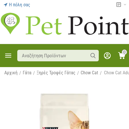
Η πόλη σας
0
Αρχική
Γάτα
Ξηρές Τροφές Γάτας
Chow Cat
Chow Cat Adu
/
/
/
/