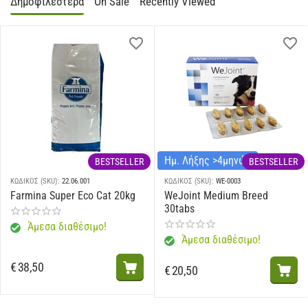
Δημοφιλέστερα
On Sale
Recently Viewed
Ημ. Λήξης >4μηνών
BESTSELLER
BESTSELLER
ΚΩΔΙΚΟΣ (SKU):
22.06.001
ΚΩΔΙΚΟΣ (SKU):
WE-0003
Farmina Super Eco Cat 20kg
WeJoint Medium Breed
30tabs
Άμεσα διαθέσιμο!
Άμεσα διαθέσιμο!
€
38,50
€
20,50