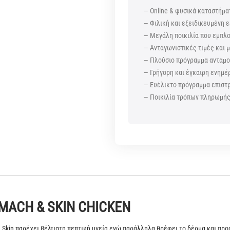
— Online & φυσικά καταστήμα
— Φιλική και εξειδικευμένη ε
— Μεγάλη ποικιλία που εμπλ
— Ανταγωνιστικές τιμές και
— Πλούσιο πρόγραμμα ανταμοι
— Γρήγορη και έγκαιρη ενημέ
— Ευέλικτο πρόγραμμα επισ
— Ποικιλία τρόπων πληρωμή
OMACH & SKIN CHICKEN
 Skin παρέχει βέλτιστη πεπτική υγεία ενώ παράλληλα θρέφει το δέρμα και προ