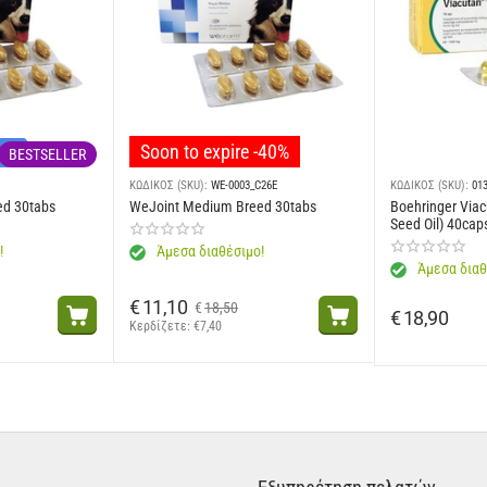
35
50
60
Soon to expire -40%
νών
BESTSELLER
70
ΚΩΔΙΚΟΣ (SKU):
WE-0003_C26E
ΚΩΔΙΚΟΣ (SKU):
01
ed 30tabs
WeJoint Medium Breed 30tabs
Boehringer Viac
80
Seed Oil) 40cap
!
Άμεσα διαθέσιμο!
13 ανά 
Άμεσα διαθ
€
11,10
€
18,50
€
18,90
Κερδίζετε: 
€
7,40
ήσετε το ιδανικό βάρος του κατοικιδίου σας. Αν έχετε αμφιβολίες, ρωτήστε τ
ξανόμενες ποσότητες της νέας τροφής του κατοικιδίου με την παλιά τροφή, γ
άξουν καθώς αυτά μεγαλώνουν. Ρωτήστε τον κτηνίατρο σε κάθε έλεγχο του κατ
πό κατοικίδια και παιδιά.