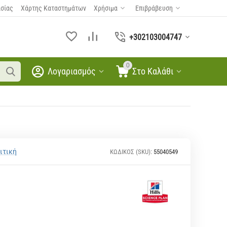
ασίας
Χάρτης Καταστημάτων
Χρήσιμα
Επιβράβευση
+302103004747
0
Λογαριασμός
Στο Καλάθι
ιτική
ΚΩΔΙΚΟΣ (SKU):
55040549