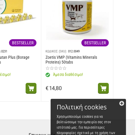
BESTSELLER
BESTSELLER
3.0231
ΚΩΔΙΚΟΣ (SKU):
012.0049
utan Plus (Borage
Zoetis VMP (Vitamins Minerals
s
Proteins) 50tabs
kg
έσιμο!
Άμεσα διαθέσιμο!
€
14,80
Πολιτική cookies
ον κτηνίατρό σας.
ια μια περίοδο 7 ημερών.
Χρησιμοποιούμε cookies για να
βελτιώσουμε την εμπειρία σας στον
οικιδίου σας.
ιστότοπό μας. Για περισσότερες
πληροφορίες σχετικά με τη χρήση των