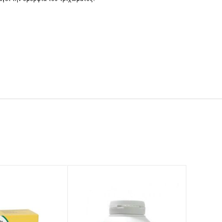
άτες
HILL'S SCIENCE PLAN
Kitten.
αφυδατωμένος πολτός τεύτλων, ανόργανα συστατικά, υδρόλυμα
Ξηρή g