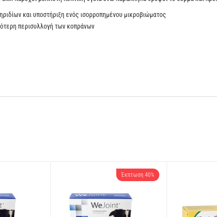
ηριδίων και υποστήριξη ενός ισορροπημένου μικροβιώματος
ολότερη περισυλλογή των κοπράνων
 στομάχι και δέρμα
τη γαλουχία, πρέπει να αλλάζει στις γάτες η τροφή σε υγρή ή ξηρή τροφή για γ
ουτένης καλαμποκιού, καλαμπόκι, ζωικό λίπος, αποξηραμένο ολόκληρο αυγό, 
Έκπτωση 40%
 Βάρος (kg)