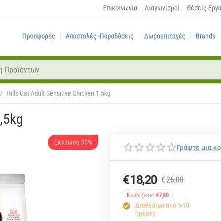
Επικοινωνία
Διαγωνισμοί
Θέσεις Εργ
Προσφορές
Αποστολές -Παραδόσεις
Δωροεπιταγές
Brands
/
Hills Cat Adult Sensitive Chicken 1,5kg
1,5kg
Έκπτωση 30%
Γράψτε μια κρ
€
18,20
€
26,00
Κερδίζετε:
€
7,80
Διαθέσιμο από 5-10
ημέρες