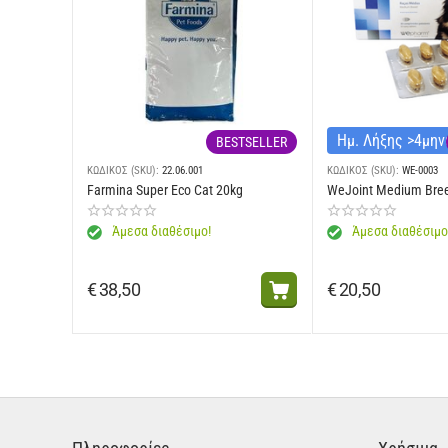
2
3
4
Ημ. Λήξης >4μη
BESTSELLER
5
ΚΩΔΙΚΟΣ (SKU):
22.06.001
ΚΩΔΙΚΟΣ (SKU):
WE-0003
Farmina Super Eco Cat 20kg
WeJoint Medium Bre
6
Άμεσα διαθέσιμο!
Άμεσα διαθέσιμο
7 +
€
38,50
€
20,50
ΧΡΗΣΙΜΕΣ ΣΥΜΒΟΥΛΕΣ
Προσαρμόστε κατάλληλα τις ποσότητες τροφής για να διατηρ
Πρώτη φορά χορηγείτε αυτή την τροφή; Αναμίξτε συνεχώς αυ
Έχετε πάντα διαθέσιμο φρέσκο νερό!
Οι διατροφικές ανάγκες των κατοικιδίων σας μπορεί να αλλ
Για να αποτρέψετε ασφυξία, κρατήστε τη συσκευασία μακριά α