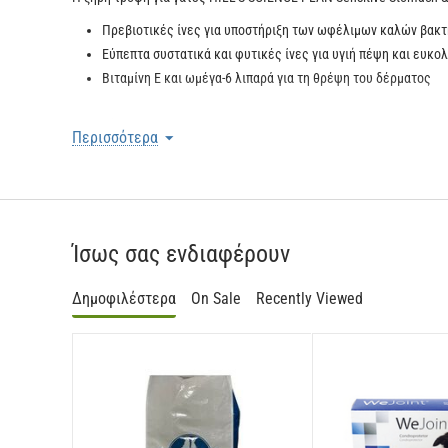
Πρεβιοτικές ίνες για υποστήριξη των ωφέλιμων καλών βακτ
Εύπεπτα συστατικά και φυτικές ίνες για υγιή πέψη και ευκ
Βιταμίνη Ε και ωμέγα-6 λιπαρά για τη θρέψη του δέρματος
Συστήνεται για:
Περισσότερα
Ενήλικες γάτες 1+ έτους, περιλαμβανομένων αυτών με ευαίσθητο
Δεν συστήνεται για:
Γατάκια, και γάτες έγκυες ή σε γαλουχία. Κατά την εγκυμοσύνη ή 
Ίσως σας ενδιαφέρουν
ΣΥΝΘΕΣΗ:
Δημοφιλέστερα
On Sale
Recently Viewed
Ρύζι ζυθοποιίας, άλευρο κοτόπουλου και γαλοπούλας, άλευρο γλ
πρωτεϊνών, φυτικό έλαιο, λιναρόσπορος.
Οδηγός ημερήσιας χορήγησης
Σωματικό