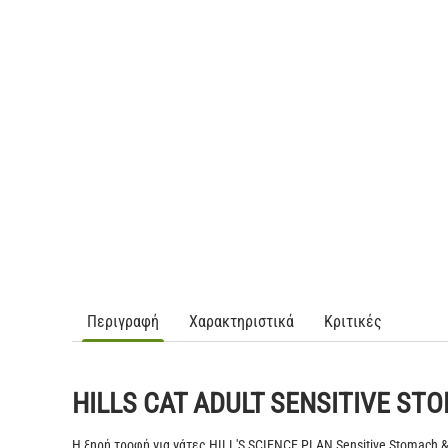
Περιγραφή
Χαρακτηριστικά
Κριτικές
HILLS CAT ADULT SENSITIVE ST
Η ξηρή τροφή για γάτες
HILL'S SCIENCE PLAN
Sensitive Stomach &