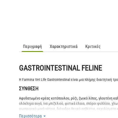
Περιγραφή
Χαρακτηριστικά
Κριτικές
GASTROINTESTINAL FELINE
Η Farmina Vet Life Gastrointestinal είναι μια πλήρης διαιτητική
ΣΥΝΘΕΣΗ
Αφυδατωμένο κρέας κοτόπουλου, ρύζι, ζωικό λίπος, γλουτένη κα
ολόκληρα αυγά, ίνα μπιζελιού, φυτικά έλαια, σπόροι ψυλλίου, χλω
φωσφορικό μονό-νάτριο, διένυδρο θειικό ασβέστιο, εκχυλίσματα
ΠΡΟΣΘΕΤΑ ΤΡΟΦΗΣ ΑΝΑ KG
Περισσότερα