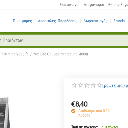
Επικοινωνία
Διαγωνισμοί
Θέσεις Εργ
Προσφορές
Αποστολές -Παραδόσεις
Δωροεπιταγές
Brands
/
Farmina Vet Life
/
Vet Life Cat Gastrointestinal 400gr
r
Γράψτε μια κρ
€
8,40
Διαθέσιμο από 5-10
ημέρες
Τιμή σε πόντους:
210 πόντοι