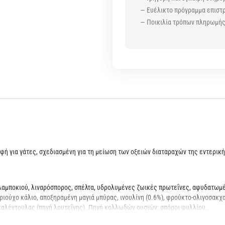
— Ευέλικτο πρόγραμμα επισ
— Ποικιλία τρόπων πληρωμή
 τροφή για γάτες, σχεδιασμένη για τη μείωση των οξειών διαταραχών της εντερι
λαμποκιού, λιναρόσπορος, σπέλτα, υδρολυμένες ζωικές πρωτεΐνες, αφυδατωμ
ριούχο κάλιο, αποξηραμένη μαγιά μπύρας, ινουλίνη (0.6%), φρούκτο-ολιγοσακχα
 καλέντουλας (πηγή λουτεΐνης). Πηγή κολλωδών ουσιών: σπόροι ψυλλίου.