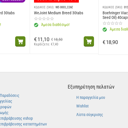
ΚΩΔΙΚΟΣ (SKU):
WE-0003_C26E
ΚΩΔΙΚΟΣ (SKU):
01
ed 30tabs
WeJoint Medium Breed 30tabs
Boehringer Viac
Seed Oil) 40cap
!
Άμεσα διαθέσιμο!
Άμεσα διαθ
€
11,10
€
18,50
€
18,90
Κερδίζετε: 
€
7,40
Εξυπηρέτηση πελατών
-Παραδόσεις
Η παραγγελία μου
γγελίας
Wishlist
τροφών
ρωμής
Λίστα σύγκρισης
επιβράβευσης eshop
επιβράβευσης καταστημάτων