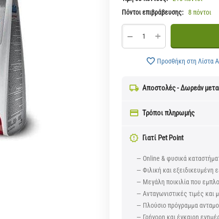
Πόντοι επιβράβευσης:
8 πόντοι
+
−
Προσθήκη στη Λίστα 
Αποστολές - Δωρεάν μετ
Τρόποι πληρωμής
Γιατί Pet Point
— Online & φυσικά καταστήμα
— Φιλική και εξειδικευμένη ε
— Μεγάλη ποικιλία που εμπλ
— Ανταγωνιστικές τιμές και
— Πλούσιο πρόγραμμα ανταμοι
— Γρήγορη και έγκαιρη ενημέ