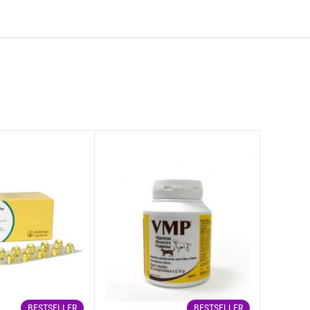
g, Βιταμίνη Β2 20mg, Βιταμίνη Β6 8mg, Βιταμίνη Β1 12mg,
θειονίνης υδροξυλάσης 725mg, χηλικό μαγγάνιο της ανάλογης
0mg, σεληνιομεθειονίνη 60mg, άνυδρο ιωδιούχο ασβέστιο 2.4mg,
κχυλίσματα πλούσια σε τοκοφερόλες φυσικής προέλευσης 10mg.
ος 0.90%, Νάτριο 0.50%, Κάλιο 0.90%, Μαγνήσιο 0.09%, Ωμέγα-6
BESTSELLER
BESTSELLER