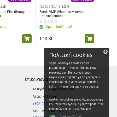
3.0231
ΚΩΔΙΚΟΣ (SKU):
012.0049
utan Plus (Borage
Zoetis VMP (Vitamins Minerals
s
Proteins) 50tabs
έσιμο!
Άμεσα διαθέσιμο!
€
14,80
Πολιτική cookies
Χρησιμοποιούμε cookies για να
βελτιώσουμε την εμπειρία σας στον
ιστότοπό μας. Για περισσότερες
πληροφορίες σχετικά με τη χρήση των
Επικοινωνία
cookies και πώς να τα διαχειριστείτε,
δείτε την
πολιτική μας για τα cookies
.
Αρτέμιδα, Λ. Αρτέμιδος 146
Αττική - Ελλάδα
Αναλυτικά cookies για να διαμορφώσουμε
+302103004747
καλύτερα την εμπειρία χρήστη βάσει των
προβολών σας στις σελίδες μας.
Δευ.-Παρ. 8.00 - 16.00
Cookies CS-Cart