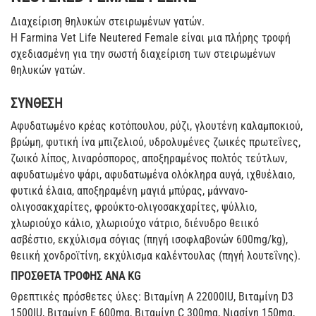
Διαχείριση θηλυκών στειρωμένων γατών.
Η Farmina Vet Life Neutered Female είναι μια πλήρης τροφή
σχεδιασμένη για την σωστή διαχείριση των στειρωμένων
θηλυκών γατών.
ΣΥΝΘΕΣΗ
Αφυδατωμένο κρέας κοτόπουλου, ρύζι, γλουτένη καλαμποκιού,
βρώμη, φυτική ίνα μπιζελιού, υδρολυμένες ζωικές πρωτεΐνες,
ζωικό λίπος, λιναρόσπορος, αποξηραμένος πολτός τεύτλων,
αφυδατωμένο ψάρι, αφυδατωμένα ολόκληρα αυγά, ιχθυέλαιο,
φυτικά έλαια, αποξηραμένη μαγιά μπύρας, μάννανο-
ολιγοσακχαρίτες, φρούκτο-ολιγοσακχαρίτες, ψύλλιο,
χλωριούχο κάλιο, χλωριούχο νάτριο, διένυδρο θειικό
ασβέστιο, εκχύλισμα σόγιας (πηγή ισοφλαβονών 600mg/kg),
θειική χονδροϊτίνη, εκχύλισμα καλέντουλας (πηγή λουτεΐνης).
ΠΡΟΣΘΕΤΑ ΤΡΟΦΗΣ ΑΝΑ KG
Θρεπτικές πρόσθετες ύλες: Βιταμίνη Α 22000ΙU, Βιταμίνη D3
1500IU, Βιταμίνη Ε 600mg, Βιταμίνη C 300mg, Νιασίνη 150mg,