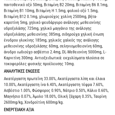
παντοθενικό οξύ 50mg, Βιταμίνη Β2 20mg, Βιταμίνη Β6 8.1mg,
Βιταμίνη Β1 10mg, Βιταμίνη Η 1.5mg, φολικό οξύ 1.5mg,
Βιταμίνη Β12 0.1mg, χλωριούχος χολίνη 2500mg, βήτα-
καροτίνη 5mg, χηλικό ψευδάργυρο ανάλογης μεθειονίνης
υδροξυλάσης 725mg, χηλικό μαγγάνιο της ανάλογης
υδροξυλάσης μεθειονίνης 385mg, σιδηρούχα χηλική ένωση
ένυδρου γλυκίνης 185mg, χηλικός χαλκός της ανάλογης
μεθειονίνης υδροξυλάσης 60mg, σεληνιομεθειονίνη 60mg,
άνυδρο ιωδιούχο ασβέστιο 2.4mg, DL-Μεθειονίνη 5000mg, L-
Καρνιτίνη 300mg. Αντιοξειδωτικά: εκχυλίσματα πλούσια σε
τοκοφερόλες φυσικής προέλευσης 10mg.
ΑΝΑΛΥΤΙΚΕΣ ΕΝΩΣΕΙΣ
Ακατέργαστη πρωτεΐνη 33.00%, Ακατέργαστα λίπη και έλαια
10.00%, Ακατέργαστη ίνα 6.40%, Ακατέργαστη τέφρα 7.60%,
Ασβέστιο 1.00%, Φώσφορος 0.90%, Νάτριο 0.50%, Κάλιο 0.60%,
Μαγνήσιο 0.07%, Άμυλο 18.00%, Ολική ζάχαρη 0.35%, Ταυρίνη
2600mg/kg, Xονδροϊτίνη 600mg/kg.
ΕΝΕΡΓΕΙΑΚΗ ΑΞΙΑ