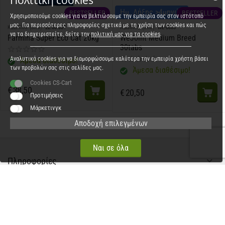
Πολιτική cookies
Ημ. Λήξης >4μηνών
BESTSELLER
BESTSELLER
Χρησιμοποιούμε cookies για να βελτιώσουμε την εμπειρία σας στον ιστότοπό
μας. Για περισσότερες πληροφορίες σχετικά με τη χρήση των cookies και πώς
ΚΩΔΙΚΟΣ (SKU):
22.06.001
ΚΩΔΙΚΟΣ (SKU):
WE-0003
να τα διαχειριστείτε, δείτε την
πολιτική μας για τα cookies
.
Farmina Super Eco Cat 20kg
WeJoint Medium Breed
30tabs
Αναλυτικά cookies για να διαμορφώσουμε καλύτερα την εμπειρία χρήστη βάσει
Άμεσα διαθέσιμο!
των προβολών σας στις σελίδες μας.
Άμεσα διαθέσιμο!
Cookies CS-Cart
€
38,50
€
20,50
Προτιμήσεις
Μάρκετινγκ
Αποδοχή επιλεγμένων
Ναι σε όλα
Πληροφορίες
Χρήσιμα
Εξυπηρέτηση πελατών