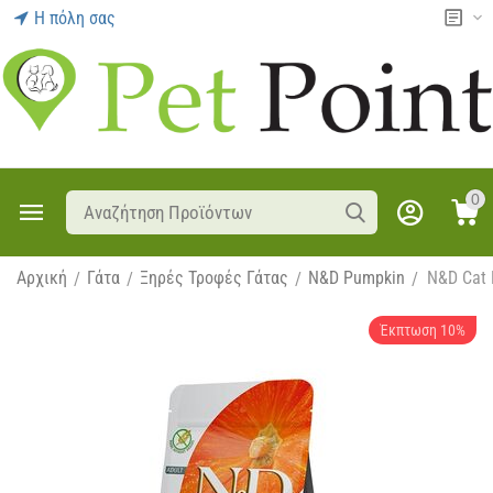
Η πόλη σας
0
Αρχική
Γάτα
Ξηρές Τροφές Γάτας
N&D Pumpkin
N&D Cat 
/
/
/
/
Έκπτωση 10%