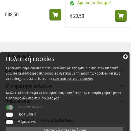
Άμεσα διαθέσιμο!
€
38,50
€
20,50
Πληροφορίες
Πολιτική cookies
Χρησιμοποιούμε cookies για να βελτιώσουμε την εμπειρία σας στον ιστότοπό
Χρήσιμα
μας. Για περισσότερες πληροφορίες σχετικά με τη χρήση των cookies και πώς
να τα διαχειριστείτε, δείτε την
πολιτική μας για τα cookies
.
Εξυπηρέτηση πελατών
Αναλυτικά cookies για να διαμορφώσουμε καλύτερα την εμπειρία χρήστη βάσει
των προβολών σας στις σελίδες μας.
Επικοινωνία
Cookies CS-Cart
Προτιμήσεις
© 2007 - 2026 Pet Point. Powered by Pet Point
Μάρκετινγκ
Αποδοχή επιλεγμένων