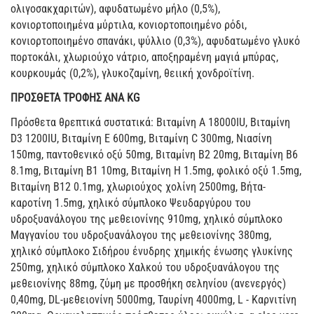
ολιγοσακχαριτών), αφυδατωμένο μήλο (0,5%),
κονιορτοποιημένα μύρτιλα, κονιορτοποιημένο ρόδι,
κονιορτοποιημένο σπανάκι, ψύλλιο (0,3%), αφυδατωμένο γλυκό
πορτοκάλι, χλωριούχο νάτριο, αποξηραμένη μαγιά μπύρας,
κουρκουμάς (0,2%), γλυκοζαμίνη, θειική χονδροϊτίνη.
ΠΡΟΣΘΕΤΑ ΤΡΟΦΗΣ ΑΝΑ KG
Πρόσθετα θρεπτικά συστατικά: Βιταμίνη Α 18000IU, Βιταμίνη
D3 1200IU, Βιταμίνη Ε 600mg, Βιταμίνη C 300mg, Νιασίνη
150mg, παντοθενικό οξύ 50mg, Βιταμίνη Β2 20mg, Βιταμίνη B6
8.1mg, Βιταμίνη Β1 10mg, Βιταμίνη H 1.5mg, φολικό οξύ 1.5mg,
Βιταμίνη Β12 0.1mg, χλωριούχος χολίνη 2500mg, Βήτα-
καροτίνη 1.5mg, χηλικό σύμπλοκο Ψευδαργύρου του
υδροξυανάλογου της μεθειονίνης 910mg, χηλικό σύμπλοκο
Μαγγανίου του υδροξυανάλογου της μεθειονίνης 380mg,
χηλικό σύμπλοκο Σιδήρου ένυδρης χημικής ένωσης γλυκίνης
250mg, χηλικό σύμπλοκο Χαλκού του υδροξυανάλογου της
μεθειονίνης 88mg, ζύμη με προσθήκη σεληνίου (ανενεργός)
0,40mg, DL-μεθειονίνη 5000mg, Ταυρίνη 4000mg, L - Kαρνιτίνη