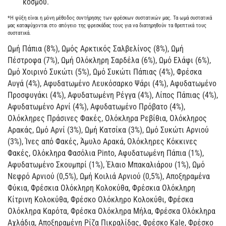
κόσμου.
*Η ψύξη είναι η μόνη μέθοδος συντήρησης των φρέσκων συστατικών μας. Τα ωμά συστατικά
μας καταψύχονται στο απόγειο της φρεσκάδας τους για να διατηρηθούν τα θρεπτικά τους
συστατικά.
Ωμή Πάπια (8%), Ωμός Αρκτικός Σαλβελίνος (8%), Ωμή
Πέστροφα (7%), Ωμή Ολόκληρη Σαρδέλα (6%), Ωμό Ελάφι (6%),
Ωμό Χοιρινό Συκώτι (5%), Ωμό Συκώτι Πάπιας (4%), Φρέσκα
Αυγά (4%), Αφυδατωμένο Λευκόσαρκο Ψάρι (4%), Αφυδατωμένο
Προσφυγάκι (4%), Αφυδατωμένη Ρέγγα (4%), Λίπος Πάπιας (4%),
Αφυδατωμένο Αρνί (4%), Αφυδατωμένο Πρόβατο (4%),
Ολόκληρες Πράσινες Φακές, Ολόκληρα Ρεβίθια, Ολόκληρος
Αρακάς, Ωμό Αρνί (3%), Ωμή Κατσίκα (3%), Ωμό Συκώτι Αρνιού
(3%), Ίνες από Φακές, Άμυλο Αρακά, Ολόκληρες Κόκκινες
Φακές, Ολόκληρα Φασόλια Pinto, Αφυδατωμένη Πάπια (1%),
Αφυδατωμένο Σκουμπρί (1%), Έλαιο Μπακαλιάρου (1%), Ωμό
Νεφρό Αρνιού (0,5%), Ωμή Κοιλιά Αρνιού (0,5%), Αποξηραμένα
Φύκια, Φρέσκια Ολόκληρη Κολοκύθα, Φρέσκια Ολόκληρη
Κίτρινη Κολοκύθα, Φρέσκο Ολόκληρο Κολοκύθι, Φρέσκα
Ολόκληρα Καρότα, Φρέσκα Ολόκληρα Μήλα, Φρέσκα Ολόκληρα
Αχλάδια, Αποξηραμένη Ρίζα Πικραλίδας, Φρέσκο Kale, Φρέσκο