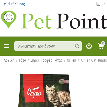
Η πόλη σας
0
Αρχική
Γάτα
Ξηρές Τροφές Γάτας
Orijen
Orijen Cat Tundr
/
/
/
/