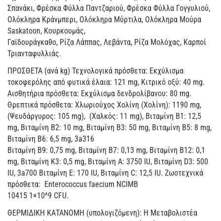
Σπανάκι, Φρέσκα Φύλλα Παντζαριού, Φρέσκα Φύλλα Γογγυλιού,
Ολόκληρα Κράνμπερι, Ολόκληρα Μύρτιλα, Ολόκληρα Μούρα
Saskatoon, Κουρκουμάς,
Γαϊδουράγκαθο, Ρίζα Λάππας, Λεβάντα, Ρίζα Μολόχας, Καρποί
Τριανταφυλλιάς.
ΠΡΟΣΘΕΤΑ (ανά kg) Τεχνολογικά πρόσθετα: Εκχύλισμα
τοκοφερόλης από φυτικά έλαια: 121 mg, Κιτρικό οξύ: 40 mg.
Αισθητήρια πρόσθετα: Εκχύλισμα δενδρολίβανου: 80 mg.
Θρεπτικά πρόσθετα: Χλωριούχος Χολίνη (Χολίνη): 1190 mg,
(Ψευδάργυρος: 105 mg), (Χαλκός: 11 mg), Βιταμίνη B1: 12,5
mg, Βιταμίνη B2: 10 mg, Βιταμίνη B3: 50 mg, Βιταμίνη B5: 8 mg,
Βιταμίνη B6: 6,5 mg, 3a316
Βιταμίνη B9: 0,75 mg, Βιταμίνη B7: 0,13 mg, Βιταμίνη B12: 0,1
mg, Βιταμίνη K3: 0,5 mg, Βιταμίνη Α: 3750 IU, Βιταμίνη D3: 500
IU, 3a700 Βιταμίνη E: 170 IU, Βιταμίνη C: 12,5 IU. Ζωοτεχνικά
πρόσθετα: Enterococcus faecium NCIMB
10415 1×10^9 CFU.
ΘΕΡΜΙΔΙΚΗ ΚΑΤΑΝΟΜΗ (υπολογιζόμενη): Η Μεταβολιστέα