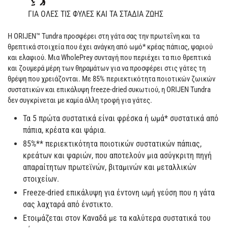
ΓΙΑ OΛΕΣ ΤΙΣ ΦΥΛΕΣ ΚΑΙ ΤΑ ΣΤΑΔΙΑ ΖΩΗΣ
H ORIJEN™ Tundra προσφέρει στη γάτα σας την πρωτεΐνη και τα
θρεπτικά στοιχεία που έχει ανάγκη από ωμό* κρέας πάπιας, ψαριού
και ελαφιού. Μια WholePrey συνταγή που περιέχει τα πιο θρεπτικά
και ζουμερά μέρη των θηραμάτων για να προσφέρει στις γάτες τη
θρέψη που χρειάζονται. Με 85% περιεκτικότητα ποιοτικών ζωικών
συστατικών και επικάλυψη freeze-dried συκωτιού, η ORIJEN Tundra
δεν συγκρίνεται με καμία άλλη τροφή για γάτες.
Τα 5 πρώτα συστατικά είναι φρέσκα ή ωμά* συστατικά από
πάπια, κρέατα και ψάρια.
85%** περιεκτικότητα ποιοτικών συστατικών πάπιας,
κρεάτων και ψαριών, που αποτελούν μια ασύγκριτη πηγή
απαραίτητων πρωτεϊνών, βιταμινών και μεταλλικών
στοιχείων.
Freeze-dried επικάλυψη για έντονη ωμή γεύση που η γάτα
σας λαχταρά από ένστικτο.
Ετοιμάζεται στον Καναδά με τα καλύτερα συστατικά του