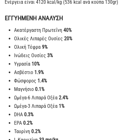
Ενέργεια είναι 4120 kcal/kg (536 kcal ανά κούπα 130gr)
ΕΓΓΥΗΜΕΝΗ ΑΝΑΛΥΣΗ
Ακατέργαστη Πρωτεΐνη
40%
Ολικές Λιπαρές Ουσίες
20%
Ολική Τέφρα
9%
Ινώδεις Ουσίες
3
%
Υγρασία
10%
Ασβέστιο
1.9%
Φώσφορος
1.4%
Μαγνήσιο
0.1%
Ωμέγα-6 Λιπαρά Οξέα
2.4%
Ωμέγα-3 Λιπαρά Οξέα
1%
DHA
0.3%
EPA
0.2%
Ταυρίνη
0.2%
L-Καρνιτίνη
33 mg/kg