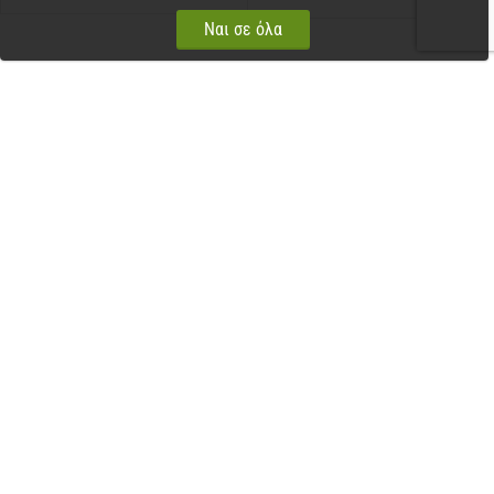
Ναι σε όλα
Πληροφορίες
Χρήσιμα
Εξυπηρέτηση πελατών
Επικοινωνία
© 2007 - 2026 Pet Point. Powered by Pet Point