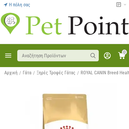
Η πόλη σας
0
Αρχική
Γάτα
Ξηρές Τροφές Γάτας
ROYAL CANIN Breed Healt
/
/
/