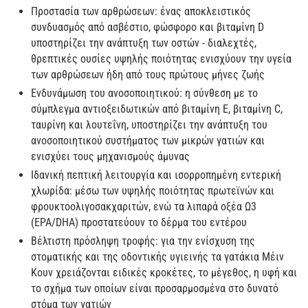
Προστασία των αρθρώσεων: ένας αποκλειστικός
συνδυασμός από ασβέστιο, φώσφορο και βιταμίνη D
υποστηρίζει την ανάπτυξη των οστών - διαλεχτές,
θρεπτικές ουσίες υψηλής ποιότητας ενισχύουν την υγεία
των αρθρώσεων ήδη από τους πρώτους μήνες ζωής
Ενδυνάμωση του ανοσοποιητικού: η σύνθεση με το
σύμπλεγμα αντιοξειδωτικών από βιταμίνη E, βιταμίνη C,
ταυρίνη και λουτεΐνη, υποστηρίζει την ανάπτυξη του
ανοσοποιητικού συστήματος των μικρών γατιών και
ενισχύει τους μηχανισμούς άμυνας
Ιδανική πεπτική λειτουργία και ισορροπημένη εντερική
χλωρίδα: μέσω των υψηλής ποιότητας πρωτεϊνών και
φρουκτοολιγοσακχαριτών, ενώ τα λιπαρά οξέα Ω3
(EPA/DHA) προστατεύουν το δέρμα του εντέρου
Βέλτιστη πρόσληψη τροφής: για την ενίσχυση της
στοματικής και της οδοντικής υγιεινής τα γατάκια Μέιν
Κουν χρειάζονται ειδικές κροκέτες, το μέγεθος, η υφή και
το σχήμα των οποίων είναι προσαρμοσμένα στο δυνατό
στόμα των γατιών