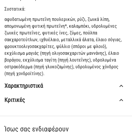
Συστατικά:
αφυδατωμένη πρωτεΐνη πουλερικών, ρύζι, ζωικά λίπη,
απομονωμένη φυτική πρωτεΐνη*, καλαμπόκι, υδρολυμένες
ζωικές πρωτεΐνες, φυτικές ίνες, ζύμες, πούλπα
σακχαροτεύτλων, ιχθυέλαιο, μεταλλικά άλατα, έλαιο σόγιας,
φρουκτοολιγοσακχαρίτες, ψύλλιο (σπόροι με φλοιό),
εκχύλισμα μαγιάς (πηγή ολιγοσακχαριτών μαννάνης), έλαιο
βοράγου, εκχύλισμα ταγίτη (πηγή λουτεΐνης), υδρολυμένα
οστρακόδερμα (πηγή γλυκοζαμίνης), υδρολυμένος χόνδρος
(πηγή χονδροϊτίνης).
Χαρακτηριστικά
Κριτικές
Ίσως σας ενδιαφέρουν