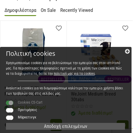
Δημοφιλέστερα
On Sale
Recently Viewed
Πολιτική cookies
Χρησιμοποιούμε cookies για να βελτιώσουμε την εμπειρία σας στον ιστότοπό
μας. Για περισσότερες πληροφορίες σχετικά με τη χρήση των cookies και πώς
να τα διαχειριστείτε, δείτε την
πολιτική μας για τα cookies
.
Ημ. Λήξης >4μηνών
BESTSELLER
BESTSELLER
ΚΩΔΙΚΟΣ (SKU):
22.06.001
ΚΩΔΙΚΟΣ (SKU):
WE-0003
Αναλυτικά cookies για να διαμορφώσουμε καλύτερα την εμπειρία χρήστη βάσει
Farmina Super Eco Cat 20kg
WeJoint Medium Breed
των προβολών σας στις σελίδες μας.
30tabs
Cookies CS-Cart
Άμεσα διαθέσιμο!
Προτιμήσεις
Άμεσα διαθέσιμο!
Μάρκετινγκ
€
38,50
€
20,50
Αποδοχή επιλεγμένων