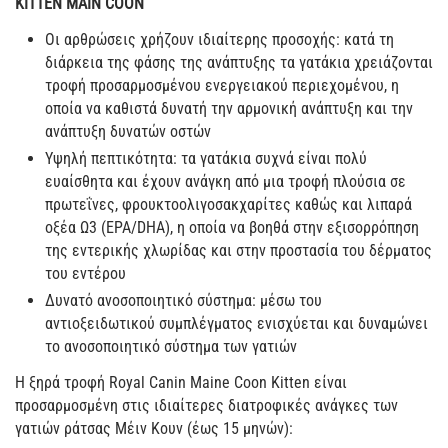
KITTEN MAIN COON
Οι αρθρώσεις χρήζουν ιδιαίτερης προσοχής: κατά τη
διάρκεια της φάσης της ανάπτυξης τα γατάκια χρειάζονται
τροφή προσαρμοσμένου ενεργειακού περιεχομένου, η
οποία να καθιστά δυνατή την αρμονική ανάπτυξη και την
ανάπτυξη δυνατών οστών
Υψηλή πεπτικότητα: τα γατάκια συχνά είναι πολύ
ευαίσθητα και έχουν ανάγκη από μια τροφή πλούσια σε
πρωτεΐνες, φρουκτοολιγοσακχαρίτες καθώς και λιπαρά
οξέα Ω3 (EPA/DHA), η οποία να βοηθά στην εξισορρόπηση
της εντερικής χλωρίδας και στην προστασία του δέρματος
του εντέρου
Δυνατό ανοσοποιητικό σύστημα: μέσω του
αντιοξειδωτικού συμπλέγματος ενισχύεται και δυναμώνει
το ανοσοποιητικό σύστημα των γατιών
Η ξηρά τροφή Royal Canin Maine Coon Kitten είναι
προσαρμοσμένη στις ιδιαίτερες διατροφικές ανάγκες των
γατιών ράτσας Μέιν Κουν (έως 15 μηνών):