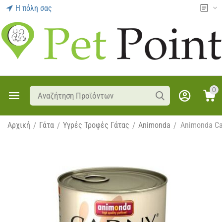
Η πόλη σας
0
Αρχική
Γάτα
Υγρές Τροφές Γάτας
Animonda
Animonda Ca
/
/
/
/