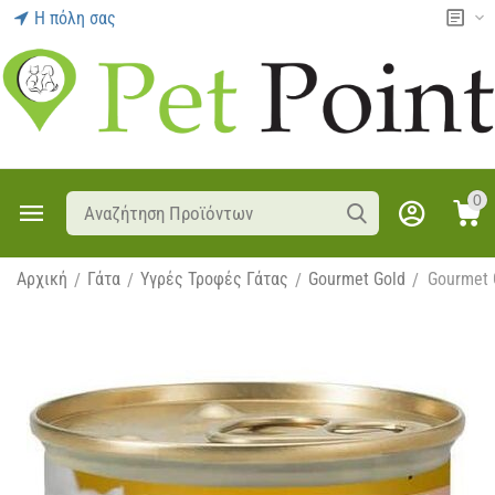
Η πόλη σας
0
Αρχική
Γάτα
Υγρές Τροφές Γάτας
Gourmet Gold
Gourmet 
/
/
/
/