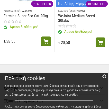
Ημ. Λήξης >4μηνών
BESTSELLER
BESTSELLER
ΚΩΔΙΚΟΣ (SKU):
22.06.001
ΚΩΔΙΚΟΣ (SKU):
WE-0003
Farmina Super Eco Cat 20kg
WeJoint Medium Breed
30tabs
Άμεσα διαθέσιμο!
Άμεσα διαθέσιμο!
€
38,50
€
20,50
Πληροφορίες
Πολιτική cookies
Χρησιμοποιούμε cookies για να βελτιώσουμε την εμπειρία σας στον ιστότοπό
Χρήσιμα
μας. Για περισσότερες πληροφορίες σχετικά με τη χρήση των cookies και πώς
να τα διαχειριστείτε, δείτε την
πολιτική μας για τα cookies
.
Εξυπηρέτηση πελατών
Αναλυτικά cookies για να διαμορφώσουμε καλύτερα την εμπειρία χρήστη βάσει