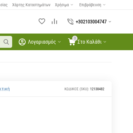
ασίας
Χάρτης Καταστημάτων
Χρήσιμα
Επιβράβευση
+302103004747
0
Λογαριασμός
Στο Καλάθι
ιτική
ΚΩΔΙΚΟΣ (SKU):
12138482