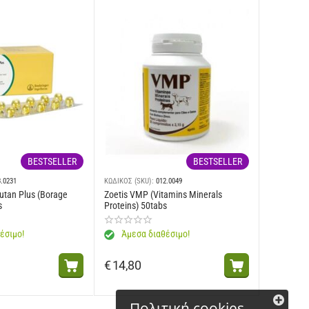
BESTSELLER
BESTSELLER
3.0231
ΚΩΔΙΚΟΣ (SKU):
012.0049
utan Plus (Borage
Zoetis VMP (Vitamins Minerals
s
Proteins) 50tabs
έσιμο!
Άμεσα διαθέσιμο!
€
14,80
Πολιτική cookies