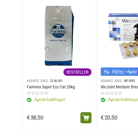
Ημ. Λήξης >4μη
BESTSELLER
ΚΩΔΙΚΟΣ (SKU):
22.06.001
ΚΩΔΙΚΟΣ (SKU):
WE-0003
Farmina Super Eco Cat 20kg
WeJoint Medium Bre
Άμεσα διαθέσιμο!
Άμεσα διαθέσιμο
€
38,50
€
20,50