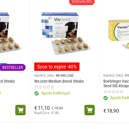
Έκπτωση 40%
Soon to expire -40%
νών
BESTSELLER
ΚΩΔΙΚΟΣ (SKU):
WE-0003_C26E
ΚΩΔΙΚΟΣ (SKU):
01
ed 30tabs
WeJoint Medium Breed 30tabs
Boehringer Viac
Seed Oil) 40cap
!
Άμεσα διαθέσιμο!
Άμεσα διαθ
€
11,10
€
18,50
€
18,90
Κερδίζετε: 
€
7,40