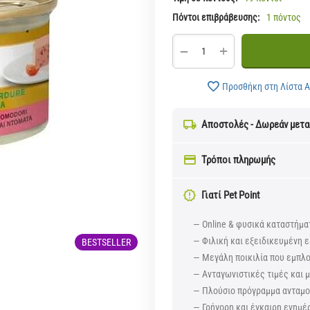
Πόντοι επιβράβευσης:
1 πόντος
+
−
Προσθήκη στη Λίστα 
Αποστολές - Δωρεάν μετ
Τρόποι πληρωμής
Γιατί Pet Point
— Online & φυσικά καταστήμα
— Φιλική και εξειδικευμένη ε
BESTSELLER
— Μεγάλη ποικιλία που εμπλ
— Ανταγωνιστικές τιμές και
— Πλούσιο πρόγραμμα ανταμοι
— Γρήγορη και έγκαιρη ενημέ