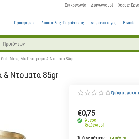
Επικοινωνία
Διαγωνισμοί
Θέσεις Εργ
Προσφορές
Αποστολές -Παραδόσεις
Δωροεπιταγές
Brands
 Gold Μους Με Πεστροφα & Ντοματα 85gr
 & Ντοματα 85gr
Γράψτε μια κρ
€
0,75
Άμεσα
διαθέσιμο!
Τιμή σε πόντους:
19 πόντοι