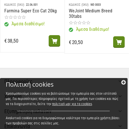
ΚΩΔΙΚΟΣ (SKU):
22.06.001
ΚΩΔΙΚΟΣ (SKU):
WE-0003
Farmina Super Eco Cat 20kg
WeJoint Medium Breed
30tabs
Άμεσα διαθέσιμο!
Άμεσα διαθέσιμο!
€
38,50
€
20,50
Πληροφορίες
Πολιτική cookies
Χρησιμοποιούμε cookies για να βελτιώσουμε την εμπειρία σας στον ιστότοπό
Χρήσιμα
μας. Για περισσότερες πληροφορίες σχετικά με τη χρήση των cookies και πώς
να τα διαχειριστείτε, δείτε την
πολιτική μας για τα cookies
.
Εξυπηρέτηση πελατών
Αναλυτικά cookies για να διαμορφώσουμε καλύτερα την εμπειρία χρήστη βάσει
των προβολών σας στις σελίδες μας.
Επικοινωνία