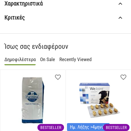
Χαρακτηριστικά
Κριτικές
Ίσως σας ενδιαφέρουν
Δημοφιλέστερα
On Sale
Recently Viewed
Ημ. Λήξης >4μηνών
BESTSELLER
BESTSELLER