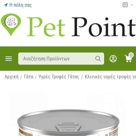
Η πόλη σας
0
Αρχική
Γάτα
Υγρές Τροφές Γάτας
Κλινικές υγρές τροφές γ
/
/
/