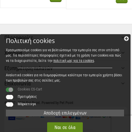
Πληροφορίες
Πολιτική cookies
Χρησιμοποιούμε cookies για να βελτιώσουμε την εμπειρία σας στον ιστότοπό
Χρήσιμα
μας. Για περισσότερες πληροφορίες σχετικά με τη χρήση των cookies και πώς
να τα διαχειριστείτε, δείτε την
πολιτική μας για τα cookies
.
Εξυπηρέτηση πελατών
Αναλυτικά cookies για να διαμορφώσουμε καλύτερα την εμπειρία χρήστη βάσει
των προβολών σας στις σελίδες μας.
Επικοινωνία
Cookies CS-Cart
Προτιμήσεις
© 2007 - 2026 Pet Point. Powered by Pet Point
Μάρκετινγκ
Αποδοχή επιλεγμένων
Ναι σε όλα