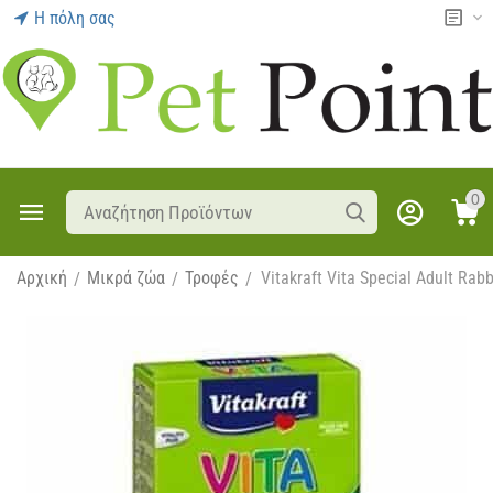
Η πόλη σας
0
Αρχική
Μικρά ζώα
Τροφές
Vitakraft Vita Special Adult Rab
/
/
/