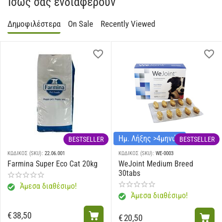
Ίσως σας ενδιαφέρουν
Δημοφιλέστερα
On Sale
Recently Viewed
Ημ. Λήξης >4μηνών
BESTSELLER
BESTSELLER
ΚΩΔΙΚΟΣ (SKU):
22.06.001
ΚΩΔΙΚΟΣ (SKU):
WE-0003
Farmina Super Eco Cat 20kg
WeJoint Medium Breed
30tabs
Άμεσα διαθέσιμο!
Άμεσα διαθέσιμο!
€
38,50
€
20,50