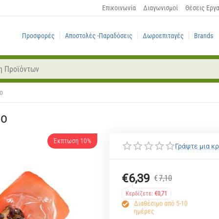
Επικοινωνία
Διαγωνισμοί
Θέσεις Εργ
Προσφορές
Αποστολές -Παραδόσεις
Δωροεπιταγές
Brands
o
bo
Έκπτωση 10%
Γράψτε μια κρ
€
6,39
€
7,10
Κερδίζετε:
€
0,71
Διαθέσιμο από 5-10
ημέρες