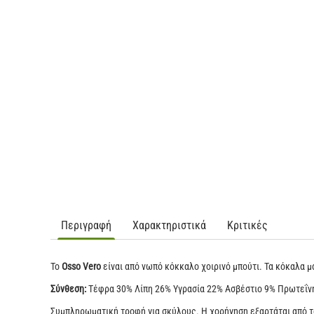
Περιγραφή
Χαρακτηριστικά
Κριτικές
Το
Osso Vero
είναι από νωπό κόκκαλο χοιρινό μπούτι. Τα κόκαλα 
Σύνθεση:
Τέφρα 30% Λίπη 26% Υγρασία 22% Ασβέστιο 9% Πρωτεΐ
Συμπληρωματική τροφή για σκύλους. Η χορήγηση εξαρτάται από το