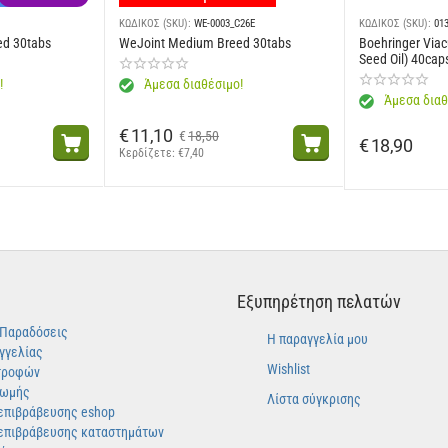
ΚΩΔΙΚΟΣ (SKU):
WE-0003_C26E
ΚΩΔΙΚΟΣ (SKU):
01
ed 30tabs
WeJoint Medium Breed 30tabs
Boehringer Viac
Seed Oil) 40cap
!
Άμεσα διαθέσιμο!
Άμεσα διαθ
€
11,10
€
18,50
€
18,90
Κερδίζετε: 
€
7,40
Εξυπηρέτηση πελατών
-Παραδόσεις
Η παραγγελία μου
γγελίας
Wishlist
τροφών
ρωμής
Λίστα σύγκρισης
επιβράβευσης eshop
επιβράβευσης καταστημάτων