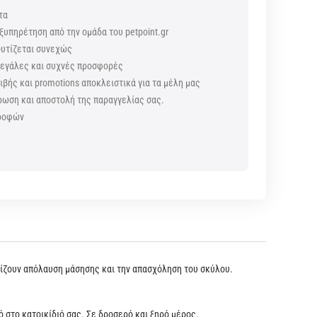
τα
ξυπηρέτηση από την ομάδα του petpoint.gr
ουτίζεται συνεχώς
 μεγάλες και συχνές προσφορές
βής και promotions αποκλειστικά για τα μέλη μας
ρωση και αποστολή της παραγγελίας σας.
τροφών
ς
λίζουν απόλαυση μάσησης και την απασχόληση του σκύλου.
στο κατοικίδιό σας. Σε δροσερό και ξηρό μέρος.