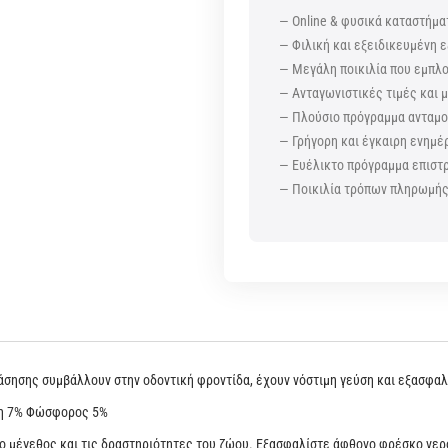
— Online & φυσικά καταστήμα
— Φιλική και εξειδικευμένη ε
— Μεγάλη ποικιλία που εμπλ
— Ανταγωνιστικές τιμές και
— Πλούσιο πρόγραμμα ανταμοι
— Γρήγορη και έγκαιρη ενημέ
— Ευέλικτο πρόγραμμα επισ
— Ποικιλία τρόπων πληρωμή
μάσησης συμβάλλουν στην οδοντική φροντίδα, έχουν νόστιμη γεύση και εξασφα
νη 7% Φώσφορος 5%
 μέγεθος και τις δραστηριότητες του ζώου. Εξασφαλίστε άφθονο φρέσκο νερό 