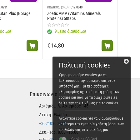
3.0231
ΚΩΔΙΚΟΣ (SKU):
012.0049
utan Plus (Borage
Zoetis VMP (Vitamins Minerals
s
Proteins) 50tabs
έσιμο!
Άμεσα διαθέσιμο!
€
14,80
Πολιτική cookies
Χρησιμοποιούμε cookies για να
βελτιώσουμε την εμπειρία σας στον
ιστότοπό μας. Για περισσότερες
πληροφορίες σχετικά με τη χρήση των
Επικοινωνία
cookies και πώς να τα διαχειριστείτε,
δείτε την
πολιτική μας για τα cookies
.
Αρτέμιδα, Λ. Αρτέμιδος 146
Αττική - Ελλάδα
Αναλυτικά cookies για να διαμορφώσουμε
+302103004747
καλύτερα την εμπειρία χρήστη βάσει των
προβολών σας στις σελίδες μας.
Δευ.-Παρ. 8.00 - 16.00
Cookies CS-Cart
eshop@petpoint.gr