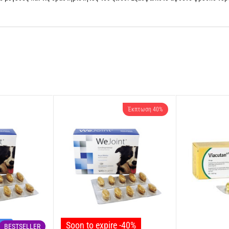
Έκπτωση 40%
Soon to expire -40%
νών
BESTSELLER