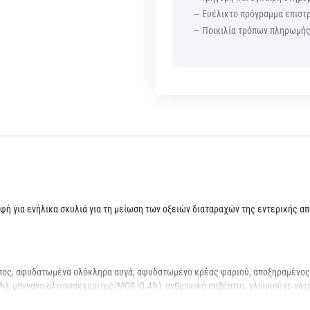
— Ευέλικτο πρόγραμμα επισ
— Ποικιλία τρόπων πληρωμή
 τροφή για ενήλικα σκυλιά για τη μείωση των οξειών διαταραχών της εντερικής 
ίπος, αφυδατωμένα ολόκληρα αυγά, αφυδατωμένο κρέας ψαριού, αποξηραμένος 
4%), μάννανο-ολιγοσακχαρίτες/ΜΟS (0.4%), ανθρακικό ασβέστιο, χλωριούχο νάτ