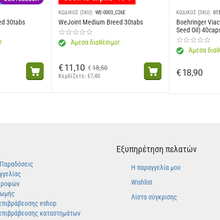
ΚΩΔΙΚΟΣ (SKU):
WE-0003_C26E
ΚΩΔΙΚΟΣ (SKU):
01
ed 30tabs
WeJoint Medium Breed 30tabs
Boehringer Viac
Seed Oil) 40cap
!
Άμεσα διαθέσιμο!
Άμεσα διαθ
€
11,10
€
18,50
€
18,90
Κερδίζετε: 
€
7,40
Εξυπηρέτηση πελατών
-Παραδόσεις
Η παραγγελία μου
γγελίας
Wishlist
τροφών
ρωμής
Λίστα σύγκρισης
επιβράβευσης eshop
επιβράβευσης καταστημάτων