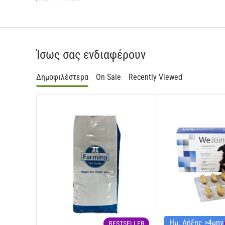
Θρεπτικές πρόσθετες ύλες: Βιταμίνη Α 15000ΙU, Βιταμίνη D3 900I
Η 0.4mg, φολικό οξύ 0.45mg, Βιταμίνη Β12 0.06mg, χλωριούχος 
υδροξυλάσης μεθειονίνης 400mg, σιδηρούχα χηλική ένωση ένυδρο
Ταυρίνη 1000mg, L-Καρνιτίνη 250mg. Αντιοξειδωτικά: εκχυλίσμ
ΑΝΑΛΥΤΙΚΕΣ ΕΝΩΣΕΙΣ
Ίσως σας ενδιαφέρουν
Ακατέργαστη πρωτεΐνη 23.00%, Ακατέργαστα λίπη και έλαια 10.50
λιπαρά οξέα 0.40%, Ωμέγα-6 λιπαρά οξέα 1.90%, ΕΡΑ 0.10%, DHA 0
Δημοφιλέστερα
On Sale
Recently Viewed
ΕΝΕΡΓΕΙΑΚΗ ΑΞΙΑ
EM Kcal/Kg 3749 - Mj/Kg 15,68
Ημ. Λήξης >4μη
BESTSELLER