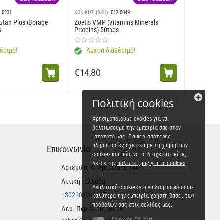
3.0231
ΚΩΔΙΚΟΣ (SKU):
012.0049
utan Plus (Borage
Zoetis VMP (Vitamins Minerals
s
Proteins) 50tabs
έσιμο!
Άμεσα διαθέσιμο!
€
14,80
Πολιτική cookies
Χρησιμοποιούμε cookies για να
βελτιώσουμε την εμπειρία σας στον
ιστότοπό μας. Για περισσότερες
πληροφορίες σχετικά με τη χρήση των
Επικοινωνία
cookies και πώς να τα διαχειριστείτε,
δείτε την
πολιτική μας για τα cookies
.
Αρτέμιδα, Λ. Αρτέμιδος 146
Αττική - Ελλάδα
Αναλυτικά cookies για να διαμορφώσουμε
+302103004747
καλύτερα την εμπειρία χρήστη βάσει των
προβολών σας στις σελίδες μας.
Δευ.-Παρ. 8.00 - 16.00
Cookies CS-Cart