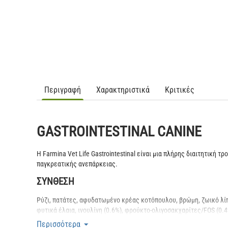
Περιγραφή
Χαρακτηριστικά
Κριτικές
GASTROINTESTINAL CANINE
Η Farmina Vet Life Gastrointestinal είναι μια πλήρης διαιτητική
παγκρεατικής ανεπάρκειας.
ΣΥΝΘΕΣΗ
Ρύζι, πατάτες, αφυδατωμένο κρέας κοτόπουλου, βρώμη, ζωικό λ
φυτικά έλαια, ινουλίνη (0.6%), φρούκτο-ολιγοσακχαρίτες/FOS (0.
ΠΡΟΣΘΕΤΑ ΤΡΟΦΗΣ ΑΝΑ KG
Περισσότερα