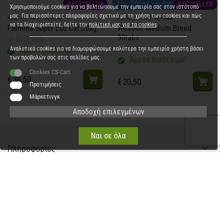
Ημ. Λήξης >4μηνών
BESTSELLER
BESTSELLER
Χρησιμοποιούμε cookies για να βελτιώσουμε την εμπειρία σας στον ιστότοπό
μας. Για περισσότερες πληροφορίες σχετικά με τη χρήση των cookies και πώς
ΚΩΔΙΚΟΣ (SKU):
22.06.001
ΚΩΔΙΚΟΣ (SKU):
WE-0003
να τα διαχειριστείτε, δείτε την
πολιτική μας για τα cookies
.
Farmina Super Eco Cat 20kg
WeJoint Medium Breed
30tabs
Αναλυτικά cookies για να διαμορφώσουμε καλύτερα την εμπειρία χρήστη βάσει
Άμεσα διαθέσιμο!
των προβολών σας στις σελίδες μας.
Άμεσα διαθέσιμο!
Cookies CS-Cart
€
38,50
€
20,50
Προτιμήσεις
Μάρκετινγκ
Αποδοχή επιλεγμένων
Ναι σε όλα
Πληροφορίες
Χρήσιμα
Εξυπηρέτηση πελατών