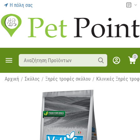
Η πόλη σας
0
Αρχική
Σκύλος
Ξηρές τροφές σκύλου
Κλινικές Ξηρές τρο
/
/
/