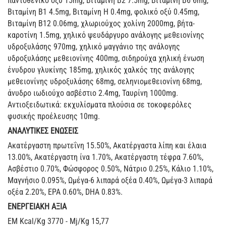
παντοθενικό οξύ 15mg, Βιταμίνη Β2 7.5mg, Βιταμίνη Β6 6mg,
Βιταμίνη Β1 4.5mg, Βιταμίνη Η 0.4mg, φολικό οξύ 0.45mg,
Βιταμίνη Β12 0.06mg, χλωριούχος χολίνη 2000mg, βήτα-
καροτίνη 1.5mg, χηλικό ψευδάργυρο ανάλογης μεθειονίνης
υδροξυλάσης 970mg, χηλικό μαγγάνιο της ανάλογης
υδροξυλάσης μεθειονίνης 400mg, σιδηρούχα χηλική ένωση
ένυδρου γλυκίνης 185mg, χηλικός χαλκός της ανάλογης
μεθειονίνης υδροξυλάσης 68mg, σεληνιομεθειονίνη 68mg,
άνυδρο ιωδιούχο ασβέστιο 2.4mg, Ταυρίνη 1000mg.
Αντιοξειδωτικά: εκχυλίσματα πλούσια σε τοκοφερόλες
φυσικής προέλευσης 10mg.
ΑΝΑΛΥΤΙΚΕΣ ΕΝΩΣΕΙΣ
Ακατέργαστη πρωτεΐνη 15.50%, Ακατέργαστα λίπη και έλαια
13.00%, Ακατέργαστη ίνα 1.70%, Ακατέργαστη τέφρα 7.60%,
Ασβέστιο 0.70%, Φώσφορος 0.50%, Νάτριο 0.25%, Κάλιο 1.10%,
Μαγνήσιο 0.095%, Ωμέγα-6 λιπαρά οξέα 0.40%, Ωμέγα-3 λιπαρά
οξέα 2.20%, ΕΡΑ 0.60%, DHA 0.83%.
ΕΝΕΡΓΕΙΑΚΗ ΑΞΙΑ
EM Kcal/Kg 3770 - Mj/Kg 15,77