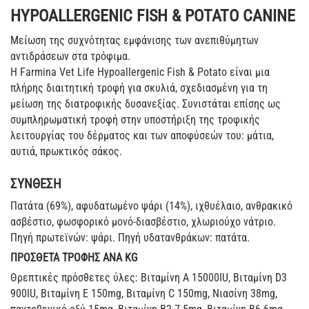
HYPOALLERGENIC FISH & POTATO CANINE
Μείωση της συχνότητας εμφάνισης των ανεπιθύμητων
αντιδράσεων στα τρόφιμα.
Η Farmina Vet Life Hypoallergenic Fish & Potato είναι μια
πλήρης διαιτητική τροφή για σκυλιά, σχεδιασμένη για τη
μείωση της διατροφικής δυσανεξίας. Συνιστάται επίσης ως
συμπληρωματική τροφή στην υποστήριξη της τροφικής
λειτουργίας του δέρματος και των αποφύσεών του: μάτια,
αυτιά, πρωκτικός σάκος.
ΣΥΝΘΕΣΗ
Πατάτα (69%), αφυδατωμένο ψάρι (14%), ιχθυέλαιο, ανθρακικό
ασβέστιο, φωσφορικό μονό-διασβέστιο, χλωριούχο νάτριο.
Πηγή πρωτεϊνών: ψάρι. Πηγή υδατανθράκων: πατάτα.
ΠΡΟΣΘΕΤΑ ΤΡΟΦΗΣ ΑΝΑ KG
Θρεπτικές πρόσθετες ύλες: Βιταμίνη Α 15000ΙU, Βιταμίνη D3
900IU, Βιταμίνη Ε 150mg, Βιταμίνη C 150mg, Νιασίνη 38mg,