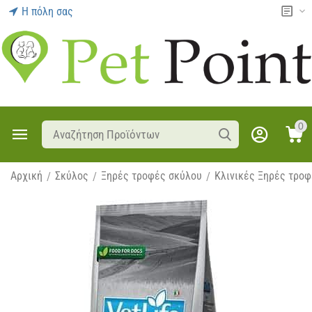
Η πόλη σας
0
Αρχική
Σκύλος
Ξηρές τροφές σκύλου
Κλινικές Ξηρές τρο
/
/
/