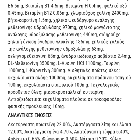
Β6 6mg, Βιταμίνη Β1 4.5mg, Βιταμίνη Η 0.4mg, φολικό οξύ
0.45mg, Βιταμίνη Β12 0.06mg, χλωριούχος χολίνη 2400mg,
βήτα-καροτίνη 1.5mg, χηλικό ψευδάργυρο ανάλογης
μεθειονίνης υδροξυλάσης 970mg, χηλικό μαγγάνιο της
ανάλογης υδροξυλάσης μεθειονίνης 440mg, σιδηρούχα
χηλική ένωση ένυδρου γλυκίνης 185mg, χηλικός χαλκός
της ανάλογης μεθειονίνης υδροξυλάσης 68mg,
σεληνιομεθειονίνη 68mg, άνυδρο ιωδιούχο ασβέστιο 2.4mg,
DL-Μεθειονίνη 3500mg, L-Λυσίνη HCI 1100mg, Ταυρίνη
1000mg, L-Καρνιτίνη 300mg. Αισθητικές πρώτες ύλες:
εκχυλίσματα αλόης 1000mg, εκχυλίσματα πράσινου τσαγιού
100mg, εκχυλίσματα σταφυλιού 100mg. Τεχνολογικώς
πρόσθετες ύλες: μικροκρυσταλλική κυτταρίνη.
Αντιοξειδωτικά: εκχυλίσματα πλούσια σε τοκοφερόλες
φυσικής προέλευσης 10mg.
ΑΝΑΛΥΤΙΚΕΣ ΕΝΩΣΕΙΣ
Ακατέργαστη πρωτεΐνη 22.00%, Ακατέργαστα λίπη και έλαια
12.00%, Ακατέργαστη ίνα 4.70%, Ακατέργαστη τέφρα 6.40%,
Ασβέστιο 0.65%, Φώσφορος 0.60%, Νάτριο 0.30%, Κάλιο