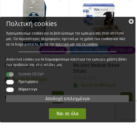
Πολιτική cookies
Χρησιμοποιούμε cookies για να βελτιώσουμε την εμπειρία σας στον ιστότοπό
μας. Για περισσότερες πληροφορίες σχετικά με τη χρήση των cookies και πώς
να τα διαχειριστείτε, δείτε την
πολιτική μας για τα cookies
.
Ημ. Λήξης >4μηνών
BESTSELLER
BESTSELLER
ΚΩΔΙΚΟΣ (SKU):
22.06.001
ΚΩΔΙΚΟΣ (SKU):
WE-0003
Αναλυτικά cookies για να διαμορφώσουμε καλύτερα την εμπειρία χρήστη βάσει
Farmina Super Eco Cat 20kg
WeJoint Medium Breed
των προβολών σας στις σελίδες μας.
30tabs
Cookies CS-Cart
Άμεσα διαθέσιμο!
Προτιμήσεις
Άμεσα διαθέσιμο!
Μάρκετινγκ
€
38,50
€
20,50
Αποδοχή επιλεγμένων
Ναι σε όλα