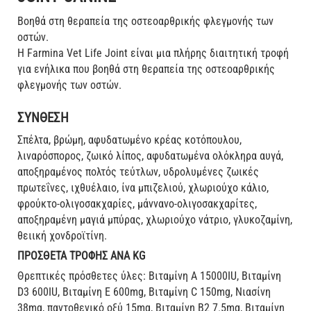
Βοηθά στη θεραπεία της οστεοαρθρικής φλεγμονής των
οστών.
Η Farmina Vet Life Joint είναι μια πλήρης διαιτητική τροφή
για ενήλικα που βοηθά στη θεραπεία της οστεοαρθρικής
φλεγμονής των οστών.
ΣΥΝΘΕΣΗ
Σπέλτα, βρώμη, αφυδατωμένο κρέας κοτόπουλου,
λιναρόσπορος, ζωικό λίπος, αφυδατωμένα ολόκληρα αυγά,
αποξηραμένος πολτός τεύτλων, υδρολυμένες ζωικές
πρωτεΐνες, ιχθυέλαιο, ίνα μπιζελιού, χλωριούχο κάλιο,
φρούκτο-ολιγοσακχαρίες, μάννανο-ολιγοσακχαρίτες,
αποξηραμένη μαγιά μπύρας, χλωριούχο νάτριο, γλυκοζαμίνη,
θειική χονδροϊτίνη.
ΠΡΟΣΘΕΤΑ ΤΡΟΦΗΣ ΑΝΑ KG
Θρεπτικές πρόσθετες ύλες: Βιταμίνη Α 15000ΙU, Βιταμίνη
D3 600IU, Βιταμίνη Ε 600mg, Βιταμίνη C 150mg, Νιασίνη
38mg, παντοθενικό οξύ 15mg, Βιταμίνη Β2 7.5mg, Βιταμίνη