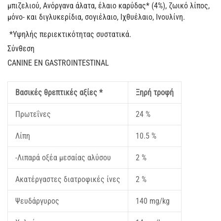
μπιζελιού, Ανόργανα άλατα, έλαιο καρύδας* (4%), ζωικό λίπος,
μόνο- και διγλυκερίδια, σογιέλαιο, Ιχθυέλαιο, Ινουλίνη.
*Υψηλής περιεκτικότητας συστατικά.
Σύνθεση
CANINE EN GASTROINTESTINAL
Βασικές θρεπτικές αξίες *
Ξηρή τροφή
Πρωτεΐνες
24 %
Λίπη
10.5 %
-Λιπαρά οξέα μεσαίας αλύσου
2 %
Ακατέργαστες διατροφικές ίνες
2 %
Ψευδάργυρος
140 mg/kg