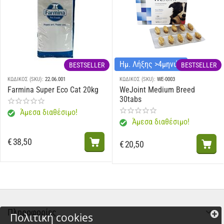
Ημ. Λήξης >4μηνών
BESTSELLER
BESTSELLER
ΚΩΔΙΚΟΣ (SKU):
22.06.001
ΚΩΔΙΚΟΣ (SKU):
WE-0003
Farmina Super Eco Cat 20kg
WeJoint Medium Breed
30tabs
Άμεσα διαθέσιμο!
Άμεσα διαθέσιμο!
€
38,50
€
20,50
Πληροφορίες
Πολιτική cookies