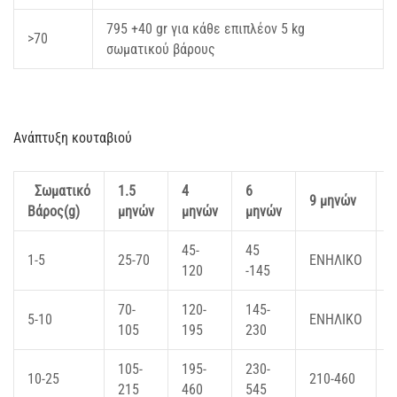
795 +40 gr για κάθε επιπλέον 5 kg
>70
σωματικού βάρους
Ανάπτυξη κουταβιού
Σωματικό
1.5
4
6
1
9 μηνών
Βάρος(g)
μηνών
μηνών
μηνών
45-
45
1-5
25-70
ΕΝΗΛΙΚΟ
120
-145
70-
120-
145-
5-10
ΕΝΗΛΙΚΟ
105
195
230
105-
195-
230-
10-25
210-460
215
460
545