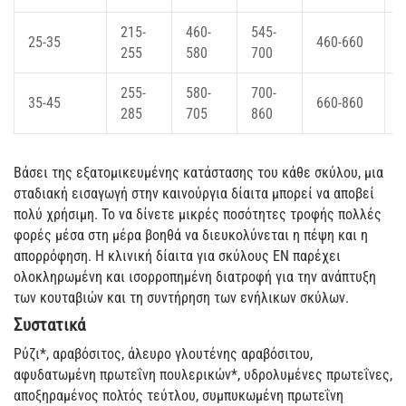
215-
460-
545-
25-35
460-660
4
255
580
700
255-
580-
700-
35-45
660-860
6
285
705
860
Βάσει της εξατομικευμένης κατάστασης του κάθε σκύλου, μια
σταδιακή εισαγωγή στην καινούργια δίαιτα μπορεί να αποβεί
πολύ χρήσιμη. Το να δίνετε μικρές ποσότητες τροφής πολλές
φορές μέσα στη μέρα βοηθά να διευκολύνεται η πέψη και η
απορρόφηση. Η κλινική δίαιτα για σκύλους ΕΝ παρέχει
ολοκληρωμένη και ισορροπημένη διατροφή για την ανάπτυξη
των κουταβιών και τη συντήρηση των ενήλικων σκύλων.
Συστατικά
Ρύζι*, αραβόσιτος, άλευρο γλουτένης αραβόσιτου,
αφυδατωμένη πρωτεΐνη πουλερικών*, υδρολυμένες πρωτεΐνες,
αποξηραμένος πολτός τεύτλου, συμπυκωμένη πρωτεΐνη