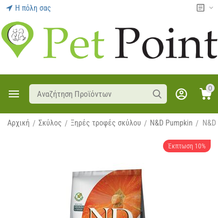
Η πόλη σας
0
Αρχική
Σκύλος
Ξηρές τροφές σκύλου
N&D Pumpkin
N&D 
/
/
/
/
Έκπτωση 10%