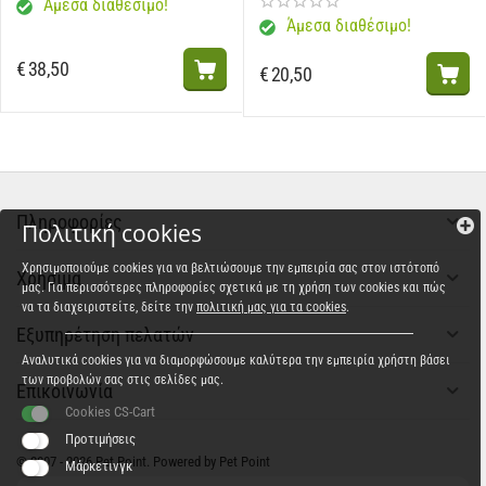
Άμεσα διαθέσιμο!
Άμεσα διαθέσιμο!
€
38,50
€
20,50
Πληροφορίες
Πολιτική cookies
Χρησιμοποιούμε cookies για να βελτιώσουμε την εμπειρία σας στον ιστότοπό
Χρήσιμα
μας. Για περισσότερες πληροφορίες σχετικά με τη χρήση των cookies και πώς
να τα διαχειριστείτε, δείτε την
πολιτική μας για τα cookies
.
Εξυπηρέτηση πελατών
Αναλυτικά cookies για να διαμορφώσουμε καλύτερα την εμπειρία χρήστη βάσει
των προβολών σας στις σελίδες μας.
Επικοινωνία
Cookies CS-Cart
Προτιμήσεις
© 2007 - 2026 Pet Point. Powered by Pet Point
Μάρκετινγκ