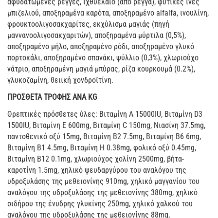
αφυδατωμένες ρέγγες, ιχθυέλαιο (από ρέγγα), φυτικές ίνες
μπιζελιού, αποξηραμένα καρότα, αποξηραμένο alfalfa, ινουλίνη,
φρουκτοολιγοσακχαρίτες, εκχύλισμα μαγιάς (πηγή
μαννανοολιγοσακχαριτών), αποξηραμένα μύρτιλα (0,5%),
αποξηραμένο μήλο, αποξηραμένο ρόδι, αποξηραμένο γλυκό
πορτοκάλι, αποξηραμένο σπανάκι, ψύλλιο (0,3%), χλωριούχο
νάτριο, αποξηραμένη μαγιά μπύρας, ρίζα κουρκουμά (0.2%),
γλυκοζαμίνη, θειική χονδροϊτίνη.
ΠΡΟΣΘΕΤΑ ΤΡΟΦΗΣ ΑΝΑ KG
Θρεπτικές πρόσθετες ύλες: Βιταμίνη Α 15000IU, Βιταμίνη D3
1500IU, Βιταμίνη Ε 600mg, Βιταμίνη C 150mg, Νιασίνη 37.5mg,
παντοθενικό οξύ 15mg, Βιταμίνη Β2 7.5mg, Βιταμίνη Β6 6mg,
Βιταμίνη Β1 4.5mg, Βιταμίνη Η 0.38mg, φολικό οξύ 0.45mg,
Βιταμίνη Β12 0.1mg, χλωριούχος χολίνη 2500mg, βήτα-
καροτίνη 1.5mg, χηλικό ψευδαργύρου του αναλόγου της
υδροξυλάσης της μεθειονίνης 910mg, χηλικό μαγγανίου του
αναλόγου της υδροξυλάσης της μεθειονίνης 380mg, χηλικό
σιδήρου της ένυδρης γλυκίνης 250mg, χηλικό χαλκού του
αναλόγου της υδροξυλάσης της μεθειονίνης 88mg,