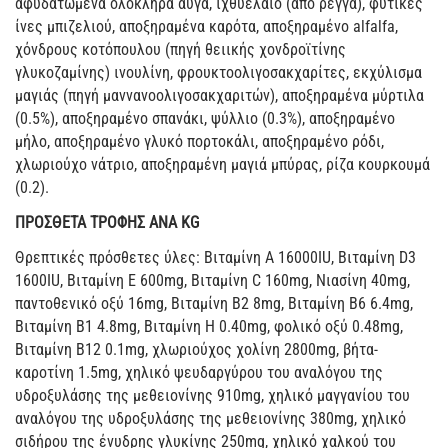
αφυδατωμένα ολόκληρα αυγά, ιχθυέλαιο (από ρέγγα), φυτικές
ίνες μπιζελιού, αποξηραμένα καρότα, αποξηραμένο alfalfa,
χόνδρους κοτόπουλου (πηγή θειικής χονδροϊτίνης
γλυκοζαμίνης) ινουλίνη, φρουκτοολιγοσακχαρίτες, εκχύλισμα
μαγιάς (πηγή μαννανοολιγοσακχαριτών), αποξηραμένα μύρτιλα
(0.5%), αποξηραμένο σπανάκι, ψύλλιο (0.3%), αποξηραμένο
μήλο, αποξηραμένο γλυκό πορτοκάλι, αποξηραμένο ρόδι,
χλωριούχο νάτριο, αποξηραμένη μαγιά μπύρας, ρίζα κουρκουμά
(0.2).
ΠΡΟΣΘΕΤΑ ΤΡΟΦΗΣ ΑΝΑ KG
Θρεπτικές πρόσθετες ύλες: Βιταμίνη Α 16000IU, Βιταμίνη D3
1600IU, Βιταμίνη Ε 600mg, Βιταμίνη C 160mg, Νιασίνη 40mg,
παντοθενικό οξύ 16mg, Βιταμίνη Β2 8mg, Βιταμίνη Β6 6.4mg,
Βιταμίνη Β1 4.8mg, Βιταμίνη Η 0.40mg, φολικό οξύ 0.48mg,
Βιταμίνη Β12 0.1mg, χλωριούχος χολίνη 2800mg, βήτα-
καροτίνη 1.5mg, χηλικό ψευδαργύρου του αναλόγου της
υδροξυλάσης της μεθειονίνης 910mg, χηλικό μαγγανίου του
αναλόγου της υδροξυλάσης της μεθειονίνης 380mg, χηλικό
σιδήρου της ένυδρης γλυκίνης 250mg, χηλικό χαλκού του