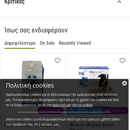
Κριτικές
Ίσως σας ενδιαφέρουν
Δημοφιλέστερα
On Sale
Recently Viewed
Πολιτική cookies
Χρησιμοποιούμε cookies για να βελτιώσουμε την εμπειρία σας στον ιστότοπό
μας. Για περισσότερες πληροφορίες σχετικά με τη χρήση των cookies και πώς
να τα διαχειριστείτε, δείτε την
πολιτική μας για τα cookies
.
Ημ. Λήξης >4μηνών
BESTSELLER
BESTSELLER
ΚΩΔΙΚΟΣ (SKU):
22.06.001
ΚΩΔΙΚΟΣ (SKU):
WE-0003
Αναλυτικά cookies για να διαμορφώσουμε καλύτερα την εμπειρία χρήστη βάσει
Farmina Super Eco Cat 20kg
WeJoint Medium Breed
των προβολών σας στις σελίδες μας.