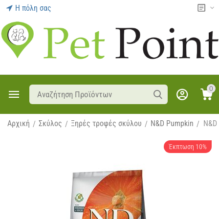
Η πόλη σας
0
Αρχική
Σκύλος
Ξηρές τροφές σκύλου
N&D Pumpkin
N&D 
/
/
/
/
Έκπτωση 10%