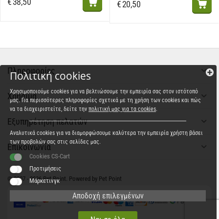
€
38,50
€
20,50
Πληροφορίες
Πολιτική cookies
Χρησιμοποιούμε cookies για να βελτιώσουμε την εμπειρία σας στον ιστότοπό
Χρήσιμα
μας. Για περισσότερες πληροφορίες σχετικά με τη χρήση των cookies και πώς
να τα διαχειριστείτε, δείτε την
πολιτική μας για τα cookies
.
Εξυπηρέτηση πελατών
Αναλυτικά cookies για να διαμορφώσουμε καλύτερα την εμπειρία χρήστη βάσει
των προβολών σας στις σελίδες μας.
Επικοινωνία
Cookies CS-Cart
Προτιμήσεις
© 2007 - 2026 Pet Point. Powered by Pet Point
Μάρκετινγκ
Αποδοχή επιλεγμένων