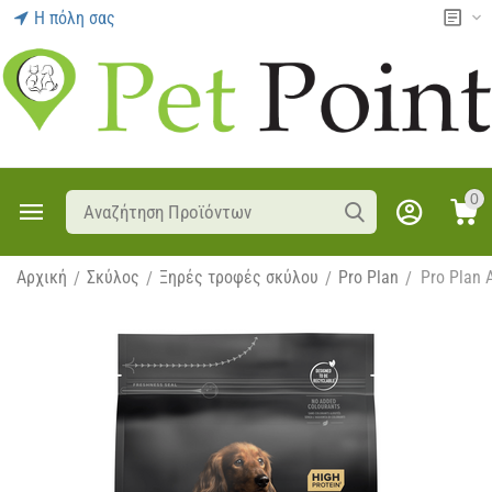
Η πόλη σας
0
Αρχική
Σκύλος
Ξηρές τροφές σκύλου
Pro Plan
Pro Plan 
/
/
/
/