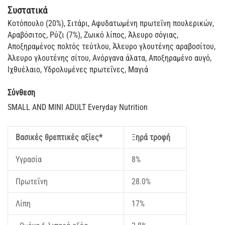
Συστατικά
Κοτόπουλο (20%), Σιτάρι, Αφυδατωμένη πρωτεΐνη πουλερικών,
Αραβόσιτος, Ρύζι (7%), Ζωικό λίπος, Άλευρο σόγιας,
Αποξηραμένος πολτός τεύτλου, Άλευρο γλουτένης αραβοσίτου,
Άλευρο γλουτένης σίτου, Ανόργανα άλατα, Αποξηραμένο αυγό,
Ιχθυέλαιο, Υδρολυμένες πρωτεΐνες, Μαγιά
Σύνθεση
SMALL AND MINI ADULT Everyday Nutrition
Βασικές θρεπτικές αξίες*
Ξ
ηρά τροφή
Υγρασία
8%
Πρωτεΐνη
28.0%
Λίπη
17%