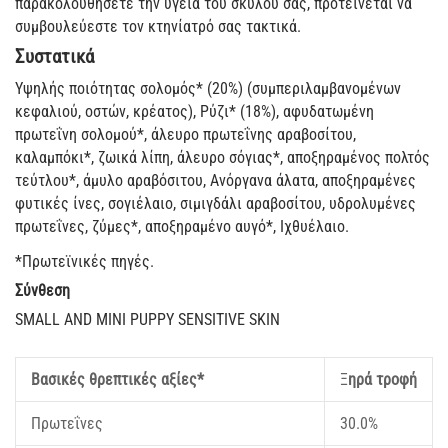
παρακολουθήσετε την υγεία του σκύλου σας, προτείνεται να
συμβουλεύεστε τον κτηνίατρό σας τακτικά.
Συστατικά
Υψηλής ποιότητας σολομός* (20%) (συμπεριλαμβανομένων
κεφαλιού, οστών, κρέατος), Ρύζι* (18%), αφυδατωμένη
πρωτεΐνη σολομού*, άλευρο πρωτεΐνης αραβοσίτου,
καλαμπόκι*, ζωικά λίπη, άλευρο σόγιας*, αποξηραμένος πολτός
τεύτλου*, άμυλο αραβόσιτου, Ανόργανα άλατα, αποξηραμένες
φυτικές ίνες, σογιέλαιο, σιμιγδάλι αραβοσίτου, υδρολυμένες
πρωτεΐνες, ζύμες*, αποξηραμένο αυγό*, Ιχθυέλαιο.
*Πρωτεϊνικές πηγές.
Σύνθεση
SMALL AND MINI PUPPY SENSITIVE SKIN
Βασικές θρεπτικές αξίες*
Ξ
ηρά τροφή
Πρωτεΐνες
30.0%