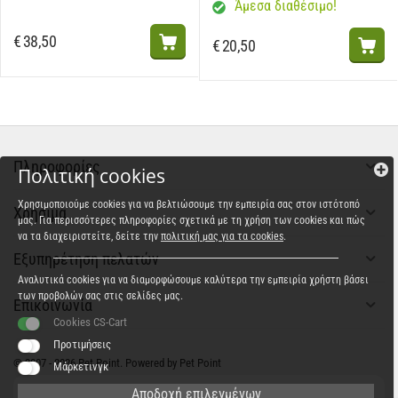
Άμεσα διαθέσιμο!
€
38,50
€
20,50
Πληροφορίες
Πολιτική cookies
Χρησιμοποιούμε cookies για να βελτιώσουμε την εμπειρία σας στον ιστότοπό
Χρήσιμα
μας. Για περισσότερες πληροφορίες σχετικά με τη χρήση των cookies και πώς
να τα διαχειριστείτε, δείτε την
πολιτική μας για τα cookies
.
Εξυπηρέτηση πελατών
Αναλυτικά cookies για να διαμορφώσουμε καλύτερα την εμπειρία χρήστη βάσει
των προβολών σας στις σελίδες μας.
Επικοινωνία
Cookies CS-Cart
Προτιμήσεις
© 2007 - 2026 Pet Point. Powered by Pet Point
Μάρκετινγκ
Αποδοχή επιλεγμένων