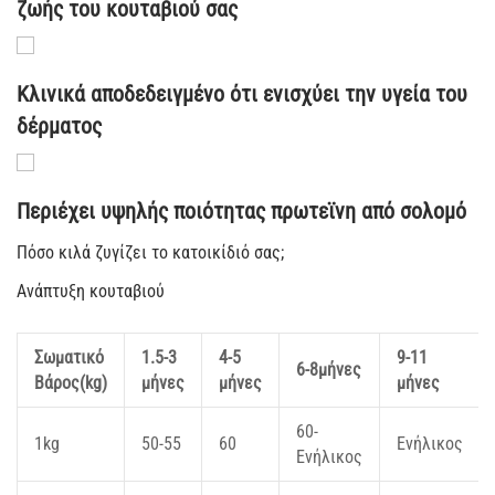
ζωής του κουταβιού σας
Κλινικά αποδεδειγμένο ότι ενισχύει την υγεία του
δέρματος
Περιέχει υψηλής ποιότητας πρωτεϊνη από σολομό
Πόσο κιλά ζυγίζει το κατοικίδιό σας;
Ανάπτυξη κουταβιού
Σωματικό
1.5-3
4-5
9-11
6-8μήνες
Βάρος(kg)
μήνες
μήνες
μήνες
60-
1kg
50-55
60
Ενήλικος
Ενήλικος