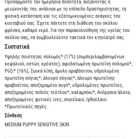
Προσαρμόστε την ημερήσια ποσότητα, αυξάνοντας ή
μειώνοντάς την, ανάλογα με το επίπεδο δραστηριότητας, τη
φυσική κατάσταση και τις εξατομικευμένες ανάγκες του
κουταβιού σας. Έχετε πάντοτε στη διάθεση του σκύλου
φρέσκο, καθαρό νερό. Για την παρακολούθηση της υγείας του
σκύλου σας, να συμβουλεύεστε τακτικά τον κτηνίατρό σας.
Συστατικά
Υψηλής ποιότητας σολομός* (17%) (συμπεριλαμβανομένων
κεφαλιού, οστών, κρέατος), αφυδατωμένη πρωτεΐνη σολομού*,
Ρύζι* (16%), ζωικά λίπη, άμυλο αραβόσιτου, υδρολυμένη
πρωτεΐνη σόγιας*, άλευρο σόγιας*, άλευρο πρωτεΐνης
αραβοσίτου, αποξηραμένο αυγό*, υδρολυμένες πρωτεΐνες,
αποξηραμένος πολτός τεύτλου*, καλαμπόκι*, Ανόργανα άλατα,
αποξηραμένες φυτικές ίνες, σογιέλαιο, Ιχθυέλαιο.
*Πρωτεϊνικές πηγές.
Σύνθεση
​MEDIUM PUPPY SENSITIVE SKIN