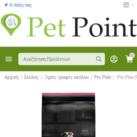
Η πόλη σας
0
Αρχική
Σκύλος
Ξηρές τροφές σκύλου
Pro Plan
Pro Plan 
/
/
/
/