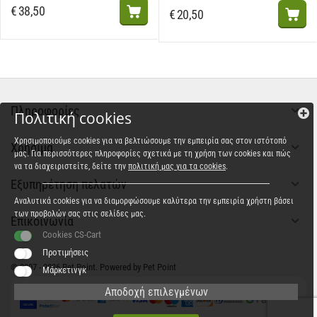
€
38,50
€
20,50
Πληροφορίες
Πολιτική cookies
Χρησιμοποιούμε cookies για να βελτιώσουμε την εμπειρία σας στον ιστότοπό
Χρήσιμα
μας. Για περισσότερες πληροφορίες σχετικά με τη χρήση των cookies και πώς
να τα διαχειριστείτε, δείτε την
πολιτική μας για τα cookies
.
Εξυπηρέτηση πελατών
Αναλυτικά cookies για να διαμορφώσουμε καλύτερα την εμπειρία χρήστη βάσει
των προβολών σας στις σελίδες μας.
Επικοινωνία
Cookies CS-Cart
Προτιμήσεις
© 2007 - 2026 Pet Point. Powered by Pet Point
Μάρκετινγκ
Αποδοχή επιλεγμένων