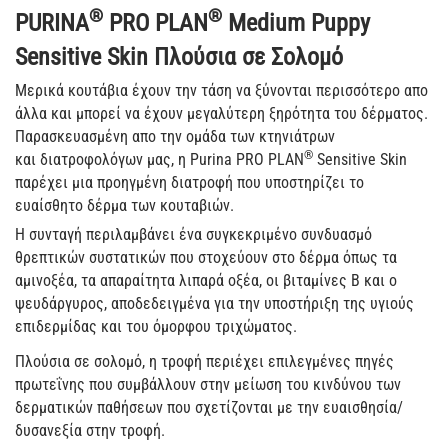
®
®
​PURINA
PRO PLAN
Medium Puppy
Sensitive Skin Πλούσια σε Σολομό
Μερικά κουτάβια έχουν την τάση να ξύνονται περισσότερο απο
άλλα και μπορεί να έχουν μεγαλύτερη ξηρότητα του δέρματος.
Παρασκευασμένη απο την ομάδα των κτηνιάτρων
®
και διατροφολόγων μας, η Purina PRO PLAN
Sensitive Skin
παρέχει μια προηγμένη διατροφή που υποστηρίζει το
ευαίσθητο δέρμα των κουταβιών.
Η συνταγή περιλαμβάνει ένα συγκεκριμένο συνδυασμό
θρεπτικών συστατικών που στοχεύουν στο δέρμα όπως τα
αμινοξέα, τα απαραίτητα λιπαρά οξέα, οι βιταμίνες Β και ο
ψευδάργυρος, αποδεδειγμένα για την υποστήριξη της υγιούς
επιδερμίδας και του όμορφου τριχώματος.
Πλούσια σε σολομό, η τροφή περιέχει επιλεγμένες πηγές
πρωτεΐνης που συμβάλλουν στην μείωση του κινδύνου των
δερματικών παθήσεων που σχετίζονται με την ευαισθησία/
δυσανεξία στην τροφή.