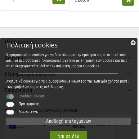
Πληροφορίες
Πολιτική cookies
Χρησιμοποιούμε cookies για να βελτιώσουμε την εμπειρία σας στον ιστότοπό
Χρήσιμα
μας. Για περισσότερες πληροφορίες σχετικά με τη χρήση των cookies και πώς
να τα διαχειριστείτε, δείτε την
πολιτική μας για τα cookies
.
Εξυπηρέτηση πελατών
Αναλυτικά cookies για να διαμορφώσουμε καλύτερα την εμπειρία χρήστη βάσει
των προβολών σας στις σελίδες μας.
Επικοινωνία
Cookies CS-Cart
Προτιμήσεις
© 2007 - 2026 Pet Point. Powered by Pet Point
Μάρκετινγκ
Αποδοχή επιλεγμένων
Ναι σε όλα