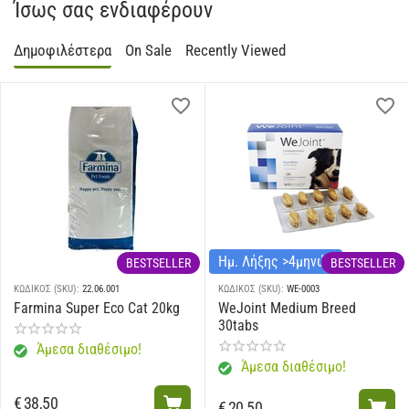
Ίσως σας ενδιαφέρουν
Δημοφιλέστερα
On Sale
Recently Viewed
Ημ. Λήξης >4μηνών
BESTSELLER
BESTSELLER
ΚΩΔΙΚΟΣ (SKU):
22.06.001
ΚΩΔΙΚΟΣ (SKU):
WE-0003
Farmina Super Eco Cat 20kg
WeJoint Medium Breed
30tabs
Άμεσα διαθέσιμο!
Άμεσα διαθέσιμο!
€
38,50
€
20,50