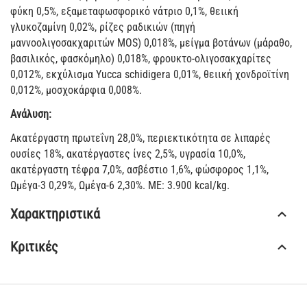
φύκη 0,5%, εξαμεταφωσφορικό νάτριο 0,1%, θειική
γλυκοζαμίνη 0,02%, ρίζες ραδικιών (πηγή
μαννoολιγοσακχαριτών MOS) 0,018%, μείγμα βοτάνων (μάραθο,
βασιλικός, φασκόμηλο) 0,018%, φρουκτο-ολιγοσακχαρίτες
0,012%, εκχύλισμα Yucca schidigera 0,01%, θειική χονδροϊτίνη
0,012%, μοσχοκάρφια 0,008%.
Ανάλυση:
Aκατέργαστη πρωτεΐνη 28,0%, περιεκτικότητα σε λιπαρές
ουσίες 18%, ακατέργαστες ίνες 2,5%, υγρασία 10,0%,
ακατέργαστη τέφρα 7,0%, ασβέστιο 1,6%, φώσφορος 1,1%,
Ωμέγα-3 0,29%, Ωμέγα-6 2,30%. ΜΕ: 3.900 kcal/kg.
Χαρακτηριστικά
Κριτικές