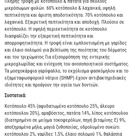
Πλήρης τροφή με κοτόπουλο & πατάτα για σκύλους
μικρόσωμων φυλών. 60% κοτόπουλο & λαχανικά, υψηλή
πεπτικότητα και άριστη αποδοτικότητα. 70% κοτόπουλο και
λαχανικά. Εξαιρετική πεπτικότητα και αποδοχή. Πλούσιο σε
κοτόπουλο. Η υψηλή περιεκτικότητα σε κοτόπουλο
διασφαλίζει την εξαιρετική πεπτικότητα και
απορροφητικότητα. Η τροφή είναι εμπλουτισμένη με γαρίδες
και έλαιο σολομού για βελτίωση της ποιότητας του δέρματος
και του τριχώματος Για εξισορρόπηση της εντερικής
μικροχλωρίδας και ενίσχυση του ανοσοποιητικού συστήματος.
Τα μοσχοκάρφια γαρύφαλλο, το εκχύλισμα φασκόμηλου και το
εξαμεταφωσφορικό νάτριο (SHMP) έχουν αντιβακτηριδιακές
ιδιότητες και προάγουν την υγεία των δοντιών.
Συστατικά:
Kοτόπουλο 45% (αφυδατωμένο κοτόπουλο 25%, άλευρο
κοτόπουλου 20%), αραβόσιτος, πατάτα 14%, λίπος κοτόπουλου
(διατηρημένο σε μείγμα τοκοφερόλων, πηγή βιταμίνης E) 9%,
αποξηραμένα μήλα, μαγιά ζυθοποιίας, υδρολυμένο συκώτι
κοτόπουλου 2%, γαρίδες 1,5%, έλαιο σολομού 1%, θαλάσσια