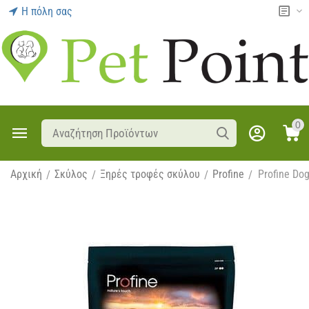
Η πόλη σας
0
Αρχική
Σκύλος
Ξηρές τροφές σκύλου
Profine
Profine Do
/
/
/
/