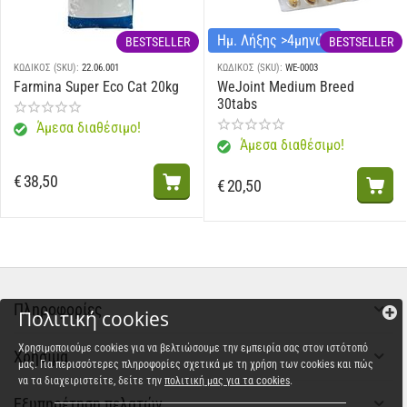
Ημ. Λήξης >4μηνών
BESTSELLER
BESTSELLER
ΚΩΔΙΚΟΣ (SKU):
22.06.001
ΚΩΔΙΚΟΣ (SKU):
WE-0003
Farmina Super Eco Cat 20kg
WeJoint Medium Breed
30tabs
Άμεσα διαθέσιμο!
Άμεσα διαθέσιμο!
€
38,50
€
20,50
Πληροφορίες
Πολιτική cookies
Χρησιμοποιούμε cookies για να βελτιώσουμε την εμπειρία σας στον ιστότοπό
Χρήσιμα
μας. Για περισσότερες πληροφορίες σχετικά με τη χρήση των cookies και πώς
να τα διαχειριστείτε, δείτε την
πολιτική μας για τα cookies
.
Εξυπηρέτηση πελατών