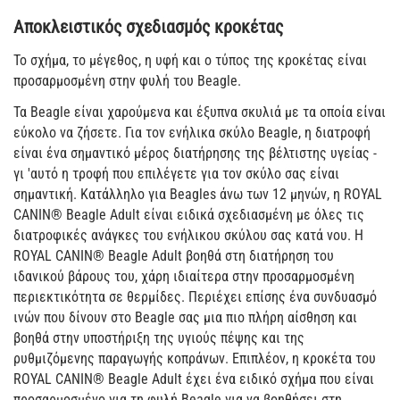
Αποκλειστικός σχεδιασμός κροκέτας
Το σχήμα, το μέγεθος, η υφή και ο τύπος της κροκέτας είναι
προσαρμοσμένη στην φυλή του Beagle.
Τα Beagle είναι χαρούμενα και έξυπνα σκυλιά με τα οποία είναι
εύκολο να ζήσετε. Για τον ενήλικα σκύλο Beagle, η διατροφή
είναι ένα σημαντικό μέρος διατήρησης της βέλτιστης υγείας -
γι 'αυτό η τροφή που επιλέγετε για τον σκύλο σας είναι
σημαντική. Κατάλληλο για Beagles άνω των 12 μηνών, η ROYAL
CANIN® Beagle Adult είναι ειδικά σχεδιασμένη με όλες τις
διατροφικές ανάγκες του ενήλικου σκύλου σας κατά νου. Η
ROYAL CANIN® Beagle Adult βοηθά στη διατήρηση του
ιδανικού βάρους του, χάρη ιδιαίτερα στην προσαρμοσμένη
περιεκτικότητα σε θερμίδες. Περιέχει επίσης ένα συνδυασμό
ινών που δίνουν στο Beagle σας μια πιο πλήρη αίσθηση και
βοηθά στην υποστήριξη της υγιούς πέψης και της
ρυθμιζόμενης παραγωγής κοπράνων. Επιπλέον, η κροκέτα του
ROYAL CANIN® Beagle Adult έχει ένα ειδικό σχήμα που είναι
προσαρμοσμένο για τη φυλή Beagle για να βοηθήσει στη