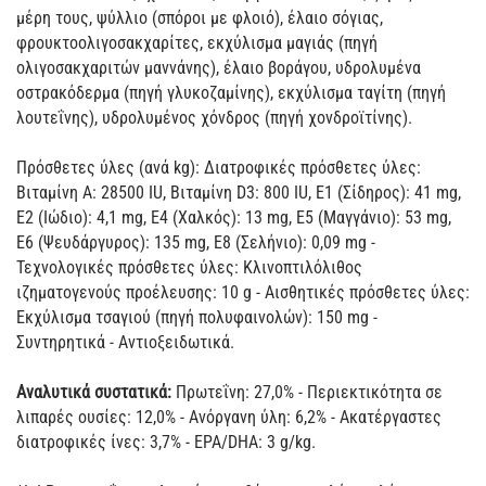
μέρη τους, ψύλλιο (σπόροι με φλοιό), έλαιο σόγιας,
φρουκτοολιγοσακχαρίτες, εκχύλισμα μαγιάς (πηγή
ολιγοσακχαριτών μαννάνης), έλαιο βοράγου, υδρολυμένα
οστρακόδερμα (πηγή γλυκοζαμίνης), εκχύλισμα ταγίτη (πηγή
λουτεΐνης), υδρολυμένος χόνδρος (πηγή χονδροϊτίνης).
Πρόσθετες ύλες (ανά kg): Διατροφικές πρόσθετες ύλες:
Βιταμίνη A: 28500 IU, Βιταμίνη D3: 800 IU, E1 (Σίδηρος): 41 mg,
E2 (Ιώδιο): 4,1 mg, E4 (Χαλκός): 13 mg, E5 (Μαγγάνιο): 53 mg,
E6 (Ψευδάργυρος): 135 mg, E8 (Σελήνιο): 0,09 mg -
Τεχνολογικές πρόσθετες ύλες: Κλινοπτιλόλιθος
ιζηματογενούς προέλευσης: 10 g - Αισθητικές πρόσθετες ύλες:
Εκχύλισμα τσαγιού (πηγή πολυφαινολών): 150 mg -
Συντηρητικά - Αντιοξειδωτικά.
Αναλυτικά συστατικά:
Πρωτεΐνη: 27,0% - Περιεκτικότητα σε
λιπαρές ουσίες: 12,0% - Ανόργανη ύλη: 6,2% - Ακατέργαστες
διατροφικές ίνες: 3,7% - EPA/DHA: 3 g/kg.