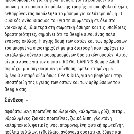
μείωση του ποσοστού πρόσληψης τροφής με υπερβολικό ζήλο,
ενθαρρύνοντας παράλληλα το μάσημα για καλύτερη πέψη. Ο
φυσικός ενθουσιασμός του για τη συμμετοχή σε όλα στο
νοικοκυριό, ιδιαίτερα στη σωματική άσκηση και τις υπαίθριες
δραστηριότητες, σημαίνει ότι το Beagle είναι ένας πολύ
ενεργός σκύλος. Η υγιής δομή των οστών και των αρθρώσεων
του μπορεί να υποστηριχθεί με μια διατροφή που παρέχει το
κατάλληλο σύνολο προσαρμοσμένων θρεπτικών ουσιών. Αυτός
είναι ο λόγος για τον οποίο η ROYAL CANIN® Beagle Adult
περιέχει μια συγκεκριμένη σύνθεση, εμπλουτισμένη με
Ωμέγα-3 λιπαρά οξέα όπως EPA & DHA, για να βοηθήσει στην
υποστήριξη της υγείας των οστών και των αρθρώσεων του
Beagle σας.
Σύνθεση
: +
αφυδατωμένη πρωτεΐνη πουλερικών, καλαμπόκι, ρύζι, σιτάρι,
υδρολυμένες ζωικές πρωτεΐνες, ζωικά λίπη, γλουτένη
καλαμποκιού, φυτικές ίνες, απομονωμένη φυτική πρωτεΐνη*,
πούλπα τεύτλων, ιχθυέλαιο, ανόργανα συστατικά, ζύμες και