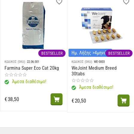
Ημ. Λήξης >4μηνών
BESTSELLER
BESTSELLER
ΚΩΔΙΚΟΣ (SKU):
22.06.001
ΚΩΔΙΚΟΣ (SKU):
WE-0003
Farmina Super Eco Cat 20kg
WeJoint Medium Breed
30tabs
Άμεσα διαθέσιμο!
Άμεσα διαθέσιμο!
€
38,50
€
20,50