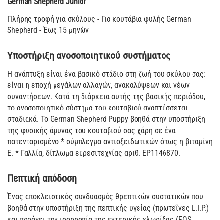
German Shepherd Junior
Πλήρης τροφή για σκύλους - Για κουτάβια φυλής German
Shepherd - Έως 15 μηνών
Υποστήριξη ανοσοποιητικού συστήματος
Η ανάπτυξη είναι ένα βασικό στάδιο στη ζωή του σκύλου σας:
είναι η εποχή μεγάλων αλλαγών, ανακαλύψεων και νέων
συναντήσεων. Κατά τη διάρκεια αυτής της βασικής περιόδου,
το ανοσοποιητικό σύστημα του κουταβιού αναπτύσσεται
σταδιακά. Το German Shepherd Puppy βοηθά στην υποστήριξη
της φυσικής άμυνας του κουταβιού σας χάρη σε ένα
πατενταρισμένο * σύμπλεγμα αντιοξειδωτικών όπως η βιταμίνη
Ε. * Γαλλία, δίπλωμα ευρεσιτεχνίας αριθ. ΕΡ1146870.
Πεπτική απόδοση
Ένας αποκλειστικός συνδυασμός θρεπτικών συστατικών που
βοηθά στην υποστήριξη της πεπτικής υγείας (πρωτεΐνες L.I.P.)
και προάγει την ισορροπία της εντερικής χλωρίδας (FOS,