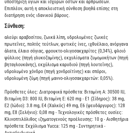
υποστήριξη υγιών και ισχυρών οστών και αρθρώσεων.
Επιπλέον, αυτή η αποκλειστική σύνθεση βοηθά επίσης στη
διατήρηση ενός ιδανικού βάρους.
Σύνθεση:
αλεύρι αραβοσίτου, ζωικά λίπη, υδρολυμένες ζωικές
πρωτεΐνες, πολτός τεύτλων, φυτικές ίνες, ιχθυέλαιο, ανόργανα
άλατα, έλαιο σόγιας, φρουκτο-ολιγοσακχαρίτες (0,34%), φλοιό
ψύλλιος (πηγή γλυκοζαμίνης), εκχυλίσματα ζυμομυκήτων (πηγή
βηταγλουκάνης), εκχύλισμα καρυδιού (πηγή λουτεΐνης),
υδρολυμένο χόνδρο (πηγή χονδροϊτίνης) και σπόροι,
υδρολυμένη ζύμη (πηγή μαννο-ολιγοσακχαριτών: 0,05%).
Πρόσθετες ύλες: Διατροφικά πρόσθετα: Βιταμίνη Α: 30500 IU,
Βιταμίνη D3: 800 IU, Βιταμίνη Ε: 620 mg - Ε1 (Σίδηρος): 38 mg,
Ε2 (Ιώδιο): 3.8 mg, Ε4 (Χαλκός) 49 mg, E6 (ψευδάργυρος): 128
mg, E8 (Σελήνιο): 0,08 mg - Τεχνολογικές πρόσθετες ουσίες:
Κλινοπτιλόλιθος ιζηματογενούς προέλευσης: 10 g - Αισθητήρια
πρόσθετα: Εκχύλισμα Υucca: 125 mg - Συντηρητικά -
Αντιοξειδωτικά.