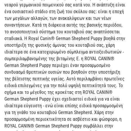
νεαρού γερμανικού ποιμενικού σας κατά νου. Η ανάπτυξη είναι
ένα ουσιαστικό στάδιο στη ζωή του σκύλου σας: είναι η εποχή
των μεγάλων αλλαγών, των ανακαλύψεων και των νέων
συναντήσεων. Κατά τη διάρκεια αυτής της βασικής περιόδου,
το ανοσοποιητικό σύστημα του κουταβιού σας αναπτύσσεται
σταδιακά. Η Royal Canin® German Shepherd Puppy βοηθά στην
υποστήριξη της φυσικής άμυνας του κουταβιού σας, χάρη
ιδιαίτερα σε ένα κατοχυρωμένο σύμπλεγμα αντιοξειδωτικών -
συμπεριλαμβανομένης της βιταμίνης Ε. η ROYAL CANIN®
German Shepherd Puppy περιέχει έναν προσαρμοσμένο
συνδυασμό θρεπτικών ουσιών που βοηθούν στην υποστήριξη
της βέλτιστης πεπτικής υγείας. Αυτό περιλαμβάνει πρωτεΐνες
ειδικά επιλεγμένες για την πολύ υψηλή πεπτικότητά τους. Το
σχήμα και το μέγεθος της κροκέτας στη ROYAL CANIN®
German Shepherd Puppy έχει σχεδιαστεί ειδικά για να είναι
ιδιαίτερα εύγευστη - ενώ είναι επίσης ειδικά προσαρμοσμένη
για τη γνάθο του κουταβιού German Shepherd. Χάρη στην
προσαρμοσμένη περιεκτικότητα σε ασβέστιο και φώσφορο, η
ROYAL CANIN® German Shepherd Puppy συμβάλλει στην