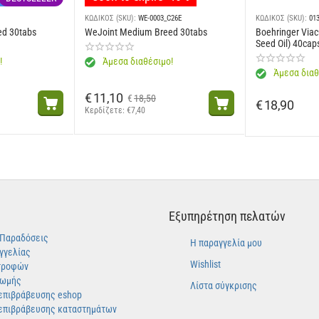
ΚΩΔΙΚΟΣ (SKU):
WE-0003_C26E
ΚΩΔΙΚΟΣ (SKU):
01
η: 3 mg, Ε1 (Σίδηρος): 45 mg, Ε2 (Ιώδιο) E5 (Μαγγάνιο): 58 mg, Ε6 (ψευδάργυρος
ed 30tabs
WeJoint Medium Breed 30tabs
Boehringer Viac
θετα: εκχύλισμα τσαγιού (πηγή πολυφαινολών) - Αντιοξειδωτικά.
Seed Oil) 40cap
!
Άμεσα διαθέσιμο!
 18,0% - Ακατέργαστη τέφρα: 5,1% - Ακατέργαστες ίνες: 3,0% - ανά Kg: Omega 6 
Άμεσα διαθ
€
11,10
€
18,50
€
18,90
Κερδίζετε: 
€
7,40
τητα.
Εξυπηρέτηση πελατών
-Παραδόσεις
Η παραγγελία μου
γγελίας
Wishlist
τροφών
ρωμής
Λίστα σύγκρισης
επιβράβευσης eshop
επιβράβευσης καταστημάτων