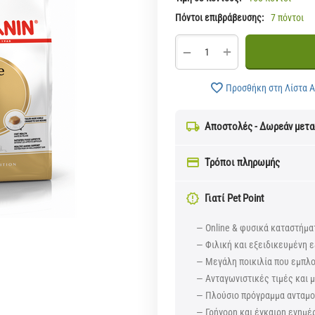
Πόντοι επιβράβευσης:
7 πόντοι
+
−
Προσθήκη στη Λίστα 
Αποστολές - Δωρεάν μετ
Τρόποι πληρωμής
Γιατί Pet Point
— Online & φυσικά καταστήμα
— Φιλική και εξειδικευμένη ε
— Μεγάλη ποικιλία που εμπλ
— Ανταγωνιστικές τιμές και
— Πλούσιο πρόγραμμα ανταμοι
— Γρήγορη και έγκαιρη ενημέ