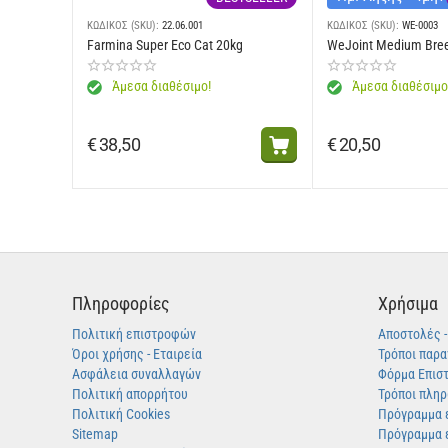
ΚΩΔΙΚΟΣ (SKU):
22.06.001
ΚΩΔΙΚΟΣ (SKU):
WE-0003
Πρόσθετες ύλες: Βιταμίνη Α: 29500 IU, Βιταμίνη D3: 800 IU, Βιοτίν
Farmina Super Eco Cat 20kg
WeJoint Medium Bre
Κλινοπτιλόλιθος ιζηματογενούς προέλευσης: 5 g - Αισθητικά πρόσ
Άμεσα διαθέσιμο!
Άμεσα διαθέσιμο
Αναλυτικά συστατικά:
Πρωτεΐνη: 28,0% - Περιεκτικότητα σε λιπαρά:
συμπεριλαμβανομένου EPA / DHA: g - τριφωσφορικό νάτριο: 3,5 g.
€
38,50
€
20,50
*L.I.P .: πρωτεΐνη που επιλέγεται για την πολύ υψηλή της πεπτικό
Πληροφορίες
Χρήσιμα
Πολιτική επιστροφών
Αποστολές 
Όροι χρήσης - Εταιρεία
Τρόποι παρα
Ασφάλεια συναλλαγών
Φόρμα Επισ
Πολιτική απορρήτου
Τρόποι πλη
Πολιτική Cookies
Πρόγραμμα 
Sitemap
Πρόγραμμα 