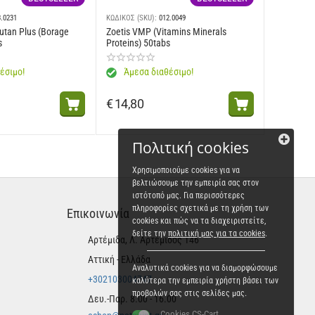
3.0231
ΚΩΔΙΚΟΣ (SKU):
012.0049
): 137 mg, E8 (Σελήνιο): 0,1 mg - Τεχνολογικές πρόσθετες ουσίες:
utan Plus (Borage
Zoetis VMP (Vitamins Minerals
s
Proteins) 50tabs
λιπαρά οξέα: 33,7 g - Omega 3 λιπαρά οξέα: 7,5 g
έσιμο!
Άμεσα διαθέσιμο!
€
14,80
Πολιτική cookies
Χρησιμοποιούμε cookies για να
βελτιώσουμε την εμπειρία σας στον
ιστότοπό μας. Για περισσότερες
πληροφορίες σχετικά με τη χρήση των
Επικοινωνία
cookies και πώς να τα διαχειριστείτε,
δείτε την
πολιτική μας για τα cookies
.
Αρτέμιδα, Λ. Αρτέμιδος 146
Αττική - Ελλάδα
Αναλυτικά cookies για να διαμορφώσουμε
+302103004747
καλύτερα την εμπειρία χρήστη βάσει των
προβολών σας στις σελίδες μας.
Δευ.-Παρ. 8.00 - 16.00
Cookies CS-Cart