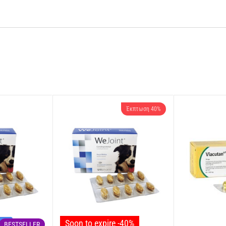
χηλικούς παράγοντες ασβεστίου.
ε ένα συνδυασμό εξαιρετικών γεύσεων.
υ βοηθούν στη διατήρηση της υγείας στους ώριμους σκύλους.
ά Breed Health Nutrition της ROYAL CANIN® ικανοποιεί τις διατροφικές ανάγκε
Έκπτωση 40%
νών, ο ROYAL CANIN® Yorkshire Terrier Adult είναι ειδικά σχεδιασμένο τισ ανάγ
ο biotin.Το ROYAL CANIN® Yorkshire Terrier Adult ικανοποιεί ακόμα και τις πι
ή υγιεινή αποτελεί σημαντικό παράγοντα για την επιλογή της τροφής. Το ROYAL
συμπλοκών ασβεστίου. Για να ικανοποιήσει τις ατομικές προτιμήσεις κάθε σκύ
φτεστε να κάνετε μεικτή σίτιση, ακολουθήστε απλώς τις οδηγίες μας σχετικά μ
ς
κά λίπη, απομονωμένες φυτικές πρωτεΐνες *, καλαμπόκι, υδρολυμένες ζωικές 
μαννο-ολιγοσακχαριτών), υδρογονωμένο έλαιο (0,1%), υδρολυμένα καρκινοειδή (
Soon to expire -40%
νών
BESTSELLER