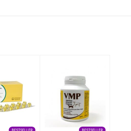
ς των σκύλων διαφορετικών φυλών για να υποστηρίξει τη βέλτιστη
κεσ τους. Περιλαμβάνει για την υποστήριξη του τριχώματος τα
ο απαιτητικές ορέξεις, χάρη σε ένα συνδυασμό εξαιρετικών γεύσεων
 CANIN® Yorkshire Terrier Adult βοηθάει στην επιβράδυνση του
λου, το ROYAL CANIN® Yorkshire Terrier Adult είναι επίσης
ε τη διατροφή του για να διασφαλίσετε ότι ο σκύλος σας λαμβάνει
πρωτεΐνες, γλουτένη αραβοσίτου, φυτικές ίνες, πολτός τεύτλων,
πηγή γλυκοζαμίνης), εκχύλισμα καρυδιού (πηγή λουτεΐνης),
BESTSELLER
BESTSELLER