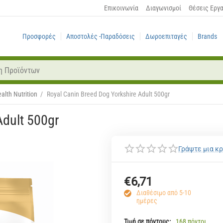
Επικοινωνία
Διαγωνισμοί
Θέσεις Εργ
Προσφορές
Αποστολές -Παραδόσεις
Δωροεπιταγές
Brands
alth Nutrition
/
Royal Canin Breed Dog Yorkshire Adult 500gr
Adult 500gr
Γράψτε μια κρ
€
6,71
Διαθέσιμο από 5-10
ημέρες
Τιμή σε πόντους:
168 πόντοι