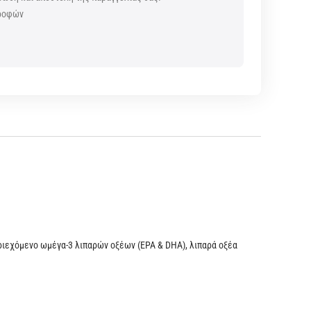
τροφών
ς
ριεχόμενο ωμέγα-3 λιπαρών οξέων (EPA & DHA), λιπαρά οξέα