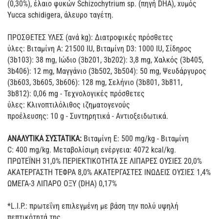
(0,30%), έλαιο φυκών Schizochytrium sp. (πηγή DHA), xυμός
Yucca schidigera, άλευρο ταγέτη.
ΠΡΟΣΘΕΤΕΣ ΥΛΕΣ (ανά kg): Διατροφικές πρόσθετες
ύλες: Βιταμίνη A: 21500 IU, Βιταμίνη D3: 1000 IU, Σίδηρος
(3b103): 38 mg, Ιώδιο (3b201, 3b202): 3,8 mg, Χαλκός (3b405,
3b406): 12 mg, Μαγγάνιο (3b502, 3b504): 50 mg, Ψευδάργυρος
(3b603, 3b605, 3b606): 128 mg, Σελήνιο (3b801, 3b811,
3b812): 0,06 mg - Τεχνολογικές πρόσθετες
ύλες: Κλινοπτιλόλιθος ιζηματογενούς
προέλευσης: 10 g - Συντηρητικά - Αντιοξειδωτικά.
ΑΝΑΛΥΤΙΚΑ ΣΥΣΤΑΤΙΚΑ:
Βιταμίνη E: 500 mg/kg - Βιταμίνη
C: 400 mg/kg. Μεταβολίσιμη ενέργεια: 4072 kcal/kg.
ΠΡΩΤΕΪΝΗ 31,0% ΠΕΡΙΕΚΤΙΚΟΤΗΤΑ ΣΕ ΛΙΠΑΡΕΣ ΟΥΣΙΕΣ 20,0%
ΑΚΑΤΕΡΓΑΣΤΗ ΤΕΦΡΑ 8,0% ΑΚΑΤΕΡΓΑΣΤΕΣ ΙΝΩΔΕΙΣ ΟΥΣΙΕΣ 1,4%
ΩΜΕΓΑ-3 ΛΙΠΑΡΟ ΟΞΥ (DHA) 0,17%
*L.I.P.: πρωτεΐνη επιλεγμένη με βάση την πολύ υψηλή
πεπτικότητά της.