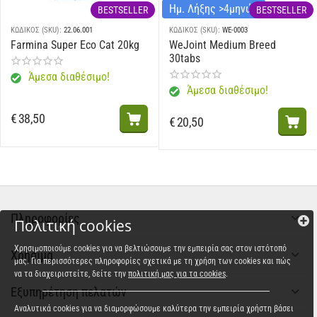
Ημ. Λήξης >4μηνών
BESTSELLER
BESTSELLER
ΚΩΔΙΚΟΣ (SKU):
22.06.001
ΚΩΔΙΚΟΣ (SKU):
WE-0003
Farmina Super Eco Cat 20kg
WeJoint Medium Breed
30tabs
Άμεσα διαθέσιμο!
Άμεσα διαθέσιμο!
€
38,50
€
20,50
Πληροφορίες
Πολιτική cookies
Χρησιμοποιούμε cookies για να βελτιώσουμε την εμπειρία σας στον ιστότοπό
Χρήσιμα
μας. Για περισσότερες πληροφορίες σχετικά με τη χρήση των cookies και πώς
να τα διαχειριστείτε, δείτε την
πολιτική μας για τα cookies
.
Εξυπηρέτηση πελατών
Αναλυτικά cookies για να διαμορφώσουμε καλύτερα την εμπειρία χρήστη βάσει