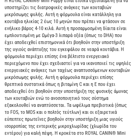
Η ROYAL CANIN® Mini Puppy είναι ειδικά σχεδιασμένη για να
υποστηρίζει τις διατροφικές ανάγκες των κουταβιών
μικρόσωμης φυλής. Αυτή η φόρμουλα είναι κατάλληλη για
κουτάβια ηλικίας 2 έως 10 μηνών που πρέπει να φτάσουν σε
ενήλικο βάρος 4-10 κιλά. Αυτή η προσαρμοσμένη δίαιτα είναι
εμπλουτισμένη με Ωμέγα-3 λιπαρά οξέα (όπως το DHA) που
έχει αποδειχθεί επιστημονικά ότι βοηθούν στην υποστήριξη
της υγιούς ανάπτυξης του εγκεφάλου σε νεαρά κουτάβια. Η
φόρμουλα περιέχει επίσης ένα βέλτιστο ενεργειακό
περιεχόμενο που έχει σχεδιαστεί για να ικανοποιεί τις υψηλές
ενεργειακές ανάγκες των ταχέως αναπτυσσόμενων κουταβιών
μικρόσωμης φυλής. Αυτή η φόρμουλα περιέχει επίσης
θρεπτικά συστατικά όπως η βιταμίνη C και η Ε που έχει
αποδειχθεί ότι βοηθούν στην υποστήριξη της φυσικής άμυνας
των κουταβιών ενώ το ανοσοποιητικό τους σύστημα
εξακολουθεί να αναπτύσσεται. Τα ωφέλιμα πρεβιοτικά (όπως
το FOS, το MOS και ο πολτός τεύτλων) και οι εξαιρετικά
εύπεπτες πρωτεΐνες βοηθούν στην υποστήριξη μιας υγιούς
ισορροπίας της εντερικής μικροχλωρίδας (χλωρίδα του
εντέρου) για καλή πέψη. Η κροκέτα στο ROYAL CANIN® Mini