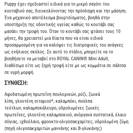
Puppy έχει σχεδιαστεί ειδικά για το μικρό σαγόνι του
κουταβιού σας, διευκολύνοντας την πρόσληψη και την μάσηση.
Ένα μηχανικό αποτέλεσμα βουρτσίσματος, βοηθά στην
υποστήριξη της οδοντικής υγείας καθώς το κουτάβι σας
μασάει την τροφή του. Όταν το κουτάβι σας φτάσει τους 10
μήνες, θα χρειαστεί μια δίαιτα που να είναι ειδικά
προσαρμοσμένη για να καλύψει τις διατροφικές του ανάγκες
ως ενήλικος σκύλος. Σε αυτό το στάδιο, μπορείτε να το
βοηθήσετε να μεταβεί στο ROYAL CANIN® Mini Adult,
διαθέσιμο είτε ως ξηρή τροφή είτε με ως κομμάτια σε σάλτσα
σε υγρή μορφή.
ΣΥΝΘΕΣΗ:
Aφυδατωμένη πρωτεΐνη πουλερικών, ρύζι, ζωικά
λίπη, γλουτένη σιταριού*, καλαμπόκι, πούλπα
τεύτλων, καλαμποκάλευρο, υδρολυμένες ζωικές
πρωτεΐνες, γλουτένη καλαμποκιού, ανόργανα συστατικά, έλαιο
σόγιας, ιχθυέλαιο, φρουκτο-ολιγοσακχαρίτες, υδρολυμένη ζύμη
(πηγή ολιγοσακχαριτών μαννάνης και Β-γλυκάνης)