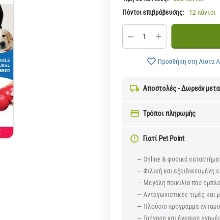
Πόντοι επιβράβευσης:
12 πόντοι
+
−
Προσθήκη στη Λίστα 
Αποστολές - Δωρεάν μετ
Τρόποι πληρωμής
Γιατί Pet Point
— Online & φυσικά καταστήμα
— Φιλική και εξειδικευμένη ε
— Μεγάλη ποικιλία που εμπλ
— Ανταγωνιστικές τιμές και
— Πλούσιο πρόγραμμα ανταμοι
— Γρήγορη και έγκαιρη ενημέ