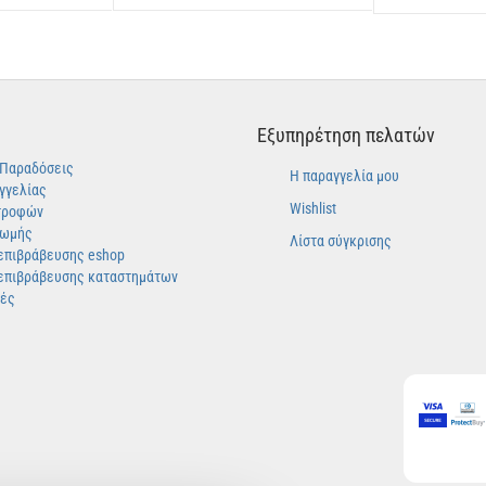
Εξυπηρέτηση πελατών
-Παραδόσεις
Η παραγγελία μου
γγελίας
Wishlist
τροφών
ρωμής
Λίστα σύγκρισης
επιβράβευσης eshop
επιβράβευσης καταστημάτων
γές