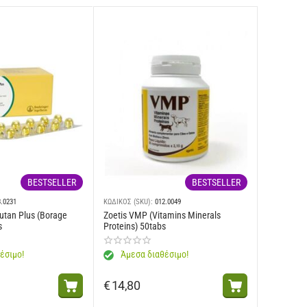
BESTSELLER
BESTSELLER
3.0231
ΚΩΔΙΚΟΣ (SKU):
012.0049
utan Plus (Borage
Zoetis VMP (Vitamins Minerals
s
Proteins) 50tabs
έσιμο!
Άμεσα διαθέσιμο!
€
14,80