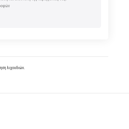
τροφών
ς
τηση λιχουδιών.