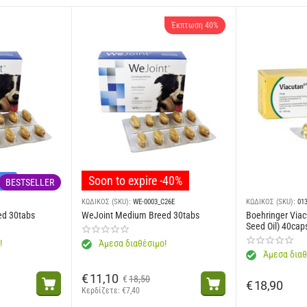
Έκπτωση 40%
Soon to expire -40%
νών
BESTSELLER
ΚΩΔΙΚΟΣ (SKU):
WE-0003_C26E
ΚΩΔΙΚΟΣ (SKU):
01
ed 30tabs
WeJoint Medium Breed 30tabs
Boehringer Viac
Seed Oil) 40cap
!
Άμεσα διαθέσιμο!
Άμεσα διαθ
€
11,10
€
18,50
€
18,90
Κερδίζετε: 
€
7,40