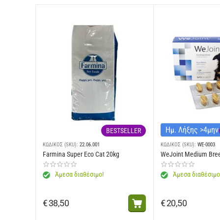
Ημ. Λήξης >4μη
BESTSELLER
ΚΩΔΙΚΟΣ (SKU):
22.06.001
ΚΩΔΙΚΟΣ (SKU):
WE-0003
Farmina Super Eco Cat 20kg
WeJoint Medium Bre
Άμεσα διαθέσιμο!
Άμεσα διαθέσιμο
€
38,50
€
20,50