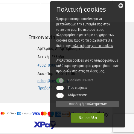
Πολιτική cookies
Χρησιμοποιούμε cookies για να
βελτιώσουμε την εμπειρία σας στον
ιστότοπό μας. Για περισσότερες
πληροφορίες σχετικά με τη χρήση των
Επικοινωνία
cookies και πώς να τα διαχειριστείτε,
δείτε την
πολιτική μας για τα cookies
.
Αρτέμιδα, Λ. Αρτέμιδος 146
Αττική - Ελλάδα
Αναλυτικά cookies για να διαμορφώσουμε
+302103004747
καλύτερα την εμπειρία χρήστη βάσει των
προβολών σας στις σελίδες μας.
Δευ.-Παρ. 8.00 - 16.00
Cookies CS-Cart
eshop@petpoint.gr
Προτιμήσεις
Προβολή στον χάρτη
Μάρκετινγκ
Αποδοχή επιλεγμένων
Ναι σε όλα