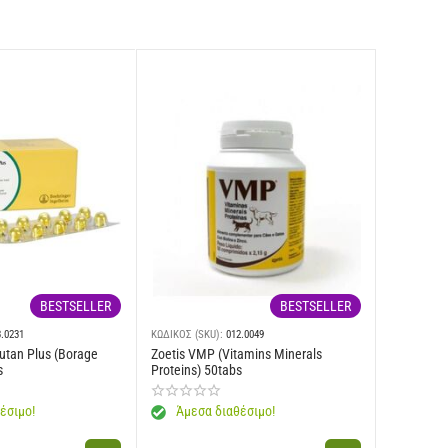
BESTSELLER
BESTSELLER
3.0231
ΚΩΔΙΚΟΣ (SKU):
012.0049
utan Plus (Borage
Zoetis VMP (Vitamins Minerals
s
Proteins) 50tabs
έσιμο!
Άμεσα διαθέσιμο!