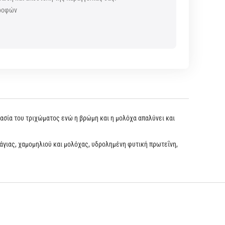
τροφών
ς
ρασία του τριχώματος ενώ η βρώμη και η μολόχα απαλύνει και
πάγιας, χαμομηλιού και μολόχας, υδρολημένη φυτική πρωτεΐνη,