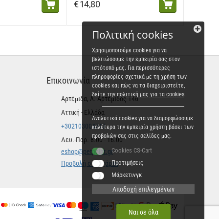
€
14,80
Πολιτική cookies
Χρησιμοποιούμε cookies για να
βελτιώσουμε την εμπειρία σας στον
ιστότοπό μας. Για περισσότερες
πληροφορίες σχετικά με τη χρήση των
Επικοινωνία
cookies και πώς να τα διαχειριστείτε,
δείτε την
πολιτική μας για τα cookies
.
Αρτέμιδα, Λ. Αρτέμιδος 146
Αττική - Ελλάδα
Αναλυτικά cookies για να διαμορφώσουμε
+302103004747
καλύτερα την εμπειρία χρήστη βάσει των
προβολών σας στις σελίδες μας.
Δευ.-Παρ. 8.00 - 16.00
Cookies CS-Cart
eshop@petpoint.gr
Προτιμήσεις
Προβολή στον χάρτη
Μάρκετινγκ
Αποδοχή επιλεγμένων
Ναι σε όλα