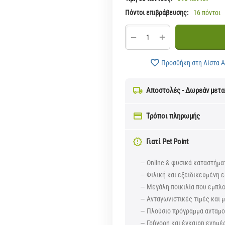
Πόντοι επιβράβευσης:
16 πόντοι
+
−
Προσθήκη στη Λίστα 
Αποστολές - Δωρεάν μετ
Τρόποι πληρωμής
Γιατί Pet Point
— Online & φυσικά καταστήμα
— Φιλική και εξειδικευμένη ε
— Μεγάλη ποικιλία που εμπλ
— Ανταγωνιστικές τιμές και
— Πλούσιο πρόγραμμα ανταμοι
— Γρήγορη και έγκαιρη ενημέ