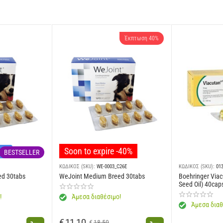
Έκπτωση 40%
Soon to expire -40%
νών
BESTSELLER
ΚΩΔΙΚΟΣ (SKU):
WE-0003_C26E
ΚΩΔΙΚΟΣ (SKU):
01
ed 30tabs
WeJoint Medium Breed 30tabs
Boehringer Viac
Seed Oil) 40cap
!
Άμεσα διαθέσιμο!
Άμεσα διαθ
€
11,10
€
18,50