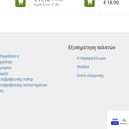
€
18,90
Κερδίζετε: 
€
7,40
Εξυπηρέτηση πελατών
-Παραδόσεις
Η παραγγελία μου
γγελίας
Wishlist
τροφών
ρωμής
Λίστα σύγκρισης
επιβράβευσης eshop
επιβράβευσης καταστημάτων
γές