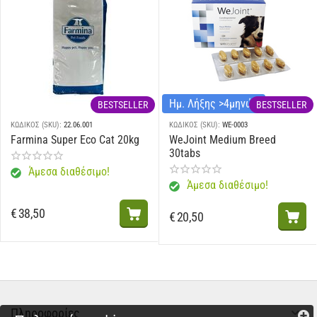
Ημ. Λήξης >4μηνών
BESTSELLER
BESTSELLER
ΚΩΔΙΚΟΣ (SKU):
22.06.001
ΚΩΔΙΚΟΣ (SKU):
WE-0003
Farmina Super Eco Cat 20kg
WeJoint Medium Breed
30tabs
Άμεσα διαθέσιμο!
Άμεσα διαθέσιμο!
€
38,50
€
20,50
Πληροφορίες