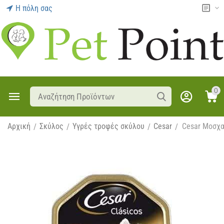
Η πόλη σας
0
Αρχική
Σκύλος
Υγρές τροφές σκύλου
Cesar
Cesar Μοσχα
/
/
/
/