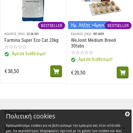
Ημ. Λήξης >4μηνών
BESTSELLER
BESTSELLER
ΚΩΔΙΚΟΣ (SKU):
22.06.001
ΚΩΔΙΚΟΣ (SKU):
WE-0003
Farmina Super Eco Cat 20kg
WeJoint Medium Breed
30tabs
Άμεσα διαθέσιμο!
Άμεσα διαθέσιμο!
€
38,50
€
20,50
Πληροφορίες
Πολιτική cookies
Χρησιμοποιούμε cookies για να βελτιώσουμε την εμπειρία σας στον ιστότοπό
Χρήσιμα
μας. Για περισσότερες πληροφορίες σχετικά με τη χρήση των cookies και πώς