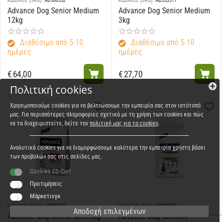
ΚΩΔΙΚΟΣ (SKU):
AD500552
ΚΩΔΙΚΟΣ (SKU):
AD553311
Advance Dog Senior Medium
Advance Dog Senior Medium
12kg
3kg
Διαθέσιμο από 5-10
Διαθέσιμο από 5-10
ημέρες
ημέρες
€
64,00
€
27,70
Πολιτική cookies
Χρησιμοποιούμε cookies για να βελτιώσουμε την εμπειρία σας στον ιστότοπό
μας. Για περισσότερες πληροφορίες σχετικά με τη χρήση των cookies και πώς
να τα διαχειριστείτε, δείτε την
πολιτική μας για τα cookies
.
Αναλυτικά cookies για να διαμορφώσουμε καλύτερα την εμπειρία χρήστη βάσει
των προβολών σας στις σελίδες μας.
Cookies CS-Cart
Προτιμήσεις
Μάρκετινγκ
ΚΩΔΙΚΟΣ (SKU):
AD547311
ΚΩΔΙΚΟΣ (SKU):
AD923537
Αποδοχή επιλεγμένων
Advance Dog Senior Mini 3kg
Advance Dog Sensitive