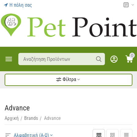
Η πόλη σας
0
Φίλτρα
Advance
Αρχική
Brands
Advance
/
/
Αλφαβητική (Α-Ω)