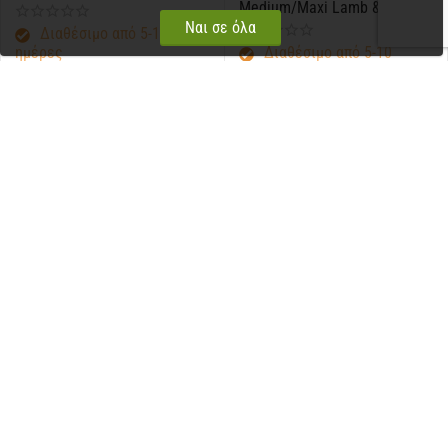
Medium/Maxi Lamb & Rice
12kg
Ναι σε όλα
Διαθέσιμο από 5-10
ημέρες
Διαθέσιμο από 5-10
ημέρες
€
23,00
€
65,00
ΚΩΔΙΚΟΣ (SKU):
AD923544
ΚΩΔΙΚΟΣ (SKU):
AD923932
Advance Dog Sensitive
Advance Dog Sensitive
Medium/Maxi Lamb & Rice
Medium/Maxi Salmon & Rice
3kg
12kg