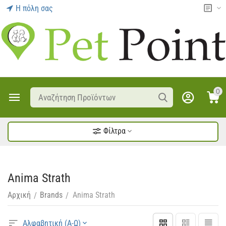
Η πόλη σας
0
Φίλτρα
Anima Strath
Αρχική
Brands
Anima Strath
/
/
Αλφαβητική (Α-Ω)